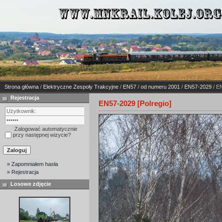
Strona główna
/
Elektryczne Zespoły Trakcyjne
/
EN57
/
od numeru 2001
/
EN57-2029
/ EN
Rejestracja
EN57-2029 [Polregio]
Zalogować automatycznie
przy następnej wizycie?
» Zapomniałem hasła
» Rejestracja
Losowe zdjęcie