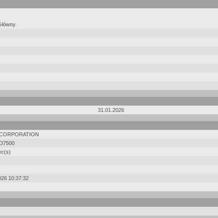
Główny.
31.01.2026
 CORPORATION
D7500
ec(s)
026 10:37:32