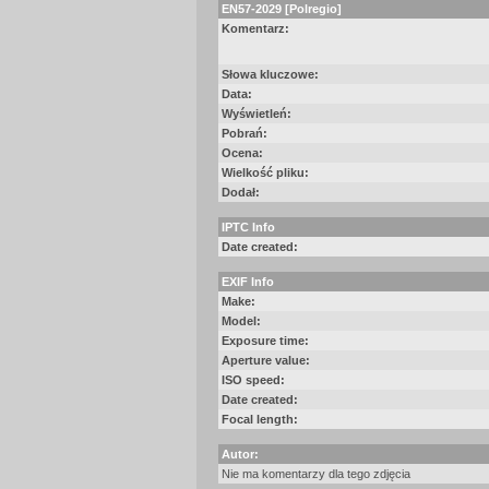
EN57-2029 [Polregio]
Komentarz:
Słowa kluczowe:
Data:
Wyświetleń:
Pobrań:
Ocena:
Wielkość pliku:
Dodał:
IPTC Info
Date created:
EXIF Info
Make:
Model:
Exposure time:
Aperture value:
ISO speed:
Date created:
Focal length:
Autor:
Nie ma komentarzy dla tego zdjęcia