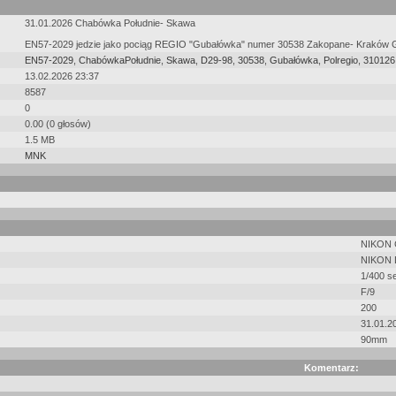
31.01.2026 Chabówka Południe- Skawa
EN57-2029 jedzie jako pociąg REGIO "Gubałówka" numer 30538 Zakopane- Kraków 
EN57-2029
,
ChabówkaPołudnie
,
Skawa
,
D29-98
,
30538
,
Gubałówka
,
Polregio
,
310126
13.02.2026 23:37
8587
0
0.00 (0 głosów)
1.5 MB
MNK
NIKON
NIKON 
1/400 s
F/9
200
31.01.2
90mm
Komentarz: