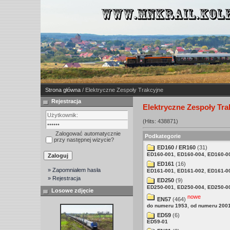
Strona główna
/ Elektryczne Zespoły Trakcyjne
Rejestracja
Elektryczne Zespoły Tra
(Hits: 438871)
Zalogować automatycznie
Podkategorie
przy następnej wizycie?
ED160 / ER160
(31)
,
,
ED160-001
ED160-004
ED160-0
ED161
(16)
» Zapomniałem hasła
,
,
ED161-001
ED161-002
ED161-0
» Rejestracja
ED250
(9)
,
,
ED250-001
ED250-004
ED250-0
Losowe zdjęcie
nowe
EN57
(464)
,
do numeru 1953
od numeru 200
ED59
(6)
ED59-01