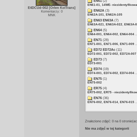
EN61
(2)
,
EN61-01
14WE- niezidentyfikow
E4DCUd-002 [Orlen KolTrans]
EN62A
(3)
Komentarzy: 0
,
EN62A-101
EN62A-105
MNK
EN63 EN63A
(7)
,
,
EN63A-021
EN63A-022
EN63A-0
EN64
(5)
,
,
..
EN64-001
EN64-002
EN64-004
EN71
(28)
,
,
..
EN71-001
EN71-006
EN71-009
ED72 ED72Ac
(11)
,
,
ED72-001
ED72-002
ED72A-007
ED73
(7)
ED73-001
ED74
(19)
,
,
..
ED74-001
ED74-002
ED74-004
EN75
(1)
EN75-002
ER75
(4)
,
ER75-002
ER75 - niezidentyfiko
EN76
(36)
,
,
..
EN76-002
EN76-014
EN76-015
Znaleziono zdjęć: 0 na 0 stronie(ac
Nie ma zdjęć w tej kategorii