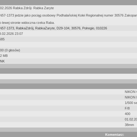
.02.2026 Rabka Zdrój- Rabka Zaryte
N57-1373 jedzie jako pociąg osobowy Podhalańskiej Kolei Regionalnej numer 30576 Zakopa
o lewej stronie widoczna rzeka Raba.
N57-1373
,
RabkaZdrój
,
RabkaZaryte
,
D29-104
,
30576
,
Polregio
,
010226
3.02.2026 23:07
685
.00 (0 głosów)
.2 MB
NK
NIKON
NIKON 
1/500 s
F/8
400
01.02.2
38mm
Komentarz: