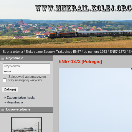
Strona główna
/
Elektryczne Zespoły Trakcyjne
/
EN57
/
do numeru 1953
/
EN57-1373
/ EN
Rejestracja
EN57-1373 [Polregio]
Zalogować automatycznie
przy następnej wizycie?
» Zapomniałem hasła
» Rejestracja
Losowe zdjęcie