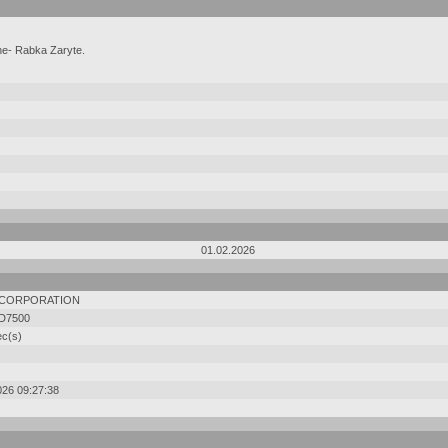
ne- Rabka Zaryte.
01.02.2026
 CORPORATION
D7500
ec(s)
026 09:27:38