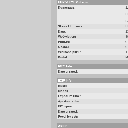
EN57-1373 [Polregio]
Komentarz:
1
E
P
Słowa kluczowe:
E
Data:
1
Wyświetleń:
8
Pobrań:
0
Ocena:
0
Wielkość pliku:
1
Dodał:
M
IPTC Info
Date created:
EXIF Info
Make:
Model:
Exposure time:
Aperture value:
ISO speed:
Date created:
Focal length:
Autor: