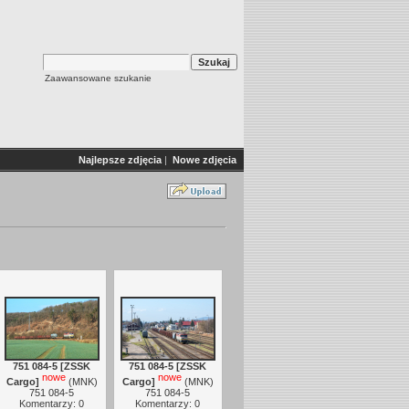
Zaawansowane szukanie
Najlepsze zdjęcia
|
Nowe zdjęcia
751 084-5 [ZSSK
751 084-5 [ZSSK
nowe
nowe
Cargo]
(
MNK
)
Cargo]
(
MNK
)
751 084-5
751 084-5
Komentarzy: 0
Komentarzy: 0