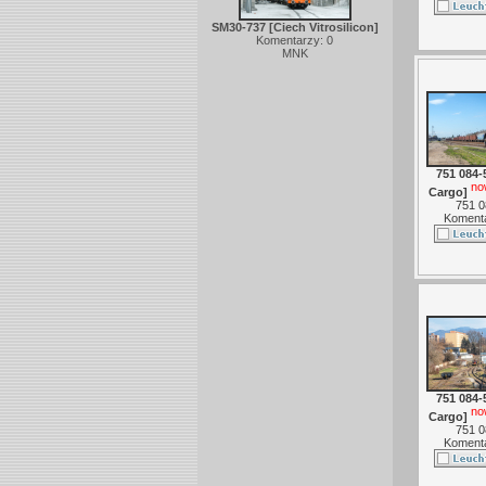
SM30-737 [Ciech Vitrosilicon]
Komentarzy: 0
MNK
751 084-
no
Cargo]
751 0
Komenta
751 084-
no
Cargo]
751 0
Komenta