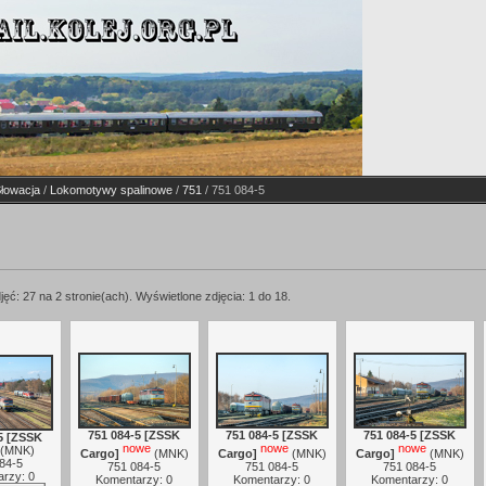
Słowacja
/
Lokomotywy spalinowe
/
751
/ 751 084-5
jęć: 27 na 2 stronie(ach). Wyświetlone zdjęcia: 1 do 18.
751 084-5 [ZSSK
751 084-5 [ZSSK
751 084-5 [ZSSK
5 [ZSSK
nowe
nowe
nowe
(
MNK
)
Cargo]
(
MNK
)
Cargo]
(
MNK
)
Cargo]
(
MNK
)
84-5
751 084-5
751 084-5
751 084-5
rzy: 0
Komentarzy: 0
Komentarzy: 0
Komentarzy: 0