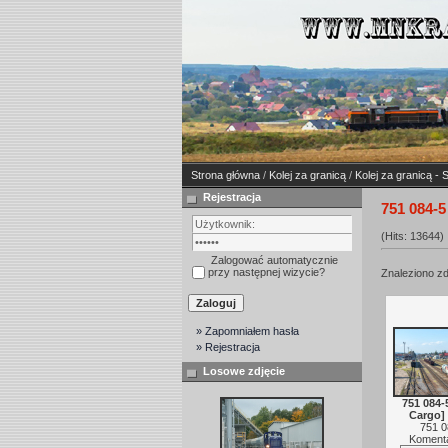
Strona główna
/
Kolej za granicą
/
Kolej za granicą - 
Rejestracja
751 084-5
(Hits: 13644)
Zalogować automatycznie
przy następnej wizycie?
Znaleziono zd
» Zapomniałem hasła
» Rejestracja
Losowe zdjęcie
751 084-
Cargo]
751 0
Komenta