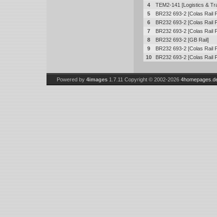
4
TEM2-141 [Logistics & T
5
BR232 693-2 [Colas Rail 
6
BR232 693-2 [Colas Rail 
7
BR232 693-2 [Colas Rail 
8
BR232 693-2 [GB Rail]
9
BR232 693-2 [Colas Rail 
10
BR232 693-2 [Colas Rail 
Powered by
4images
1.7.11
Copyright © 2002-2026
4homepages.d