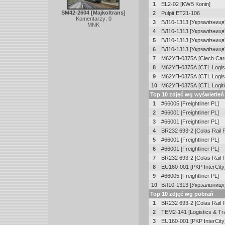
1
EL2-02 [KWB Konin]
SM42-2604 [Majkoltrans]
2
Pulpit ET21-106
Komentarzy: 0
3
ВЛ10-1313 [Укрзалізниця
MNK
4
ВЛ10-1313 [Укрзалізниця
5
ВЛ10-1313 [Укрзалізниця
6
ВЛ10-1313 [Укрзалізниця
7
М62УП-0375А [Ciech Car
8
М62УП-0375А [CTL Logist
9
М62УП-0375А [CTL Logist
10
М62УП-0375А [CTL Logiti
Top 10 zdjęć wg wyświetleń
1
#66005 [Freightliner PL]
2
#66001 [Freightliner PL]
3
#66001 [Freightliner PL]
4
BR232 693-2 [Colas Rail 
5
#66001 [Freightliner PL]
6
#66001 [Freightliner PL]
7
BR232 693-2 [Colas Rail 
8
EU160-001 [PKP InterCity
9
#66005 [Freightliner PL]
10
ВЛ10-1313 [Укрзалізниця
Top 10 zdjęć wg pobrań
1
BR232 693-2 [Colas Rail 
2
TEM2-141 [Logistics & T
3
EU160-001 [PKP InterCity