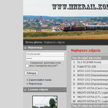
Strona główna
/ Najlepsze zdjęcia
Rejestracja
Najlepsze zdjęcia
Top 10 zdjęć wg oceny
1
EL2-02 [KWB Konin]
Zalogować automatycznie
przy następnej wizycie?
2
Pulpit ET21-106
3
ВЛ10-1313 [Укрзалізниця
4
ВЛ10-1313 [Укрзалізниця
5
ВЛ10-1313 [Укрзалізниця
» Zapomniałem hasła
» Rejestracja
6
ВЛ10-1313 [Укрзалізниця
7
М62УП-0375А [Ciech Car
Losowe zdjęcie
8
М62УП-0375А [CTL Logist
9
М62УП-0375А [CTL Logist
10
М62УП-0375А [CTL Logiti
Top 10 zdjęć wg ilości głos