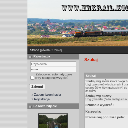
Strona główna
/ Szukaj
Rejestracja
Szukaj
Zalogować automatycznie
Szukaj
przy następnej wizycie?
Szukaj wg słów kluczowych
Użyj operatorów logicznych I or
szczegółów. Użyj gwiazdki (*) do
znaków.
» Zapomniałem hasła
Szukaj wg nazwy:
» Rejestracja
Użyj gwiazdki (*) do zastąpienia
Szukanie wyrażeń:
Losowe zdjęcie
Kategoria:
Przeszukaj poniższe pola: