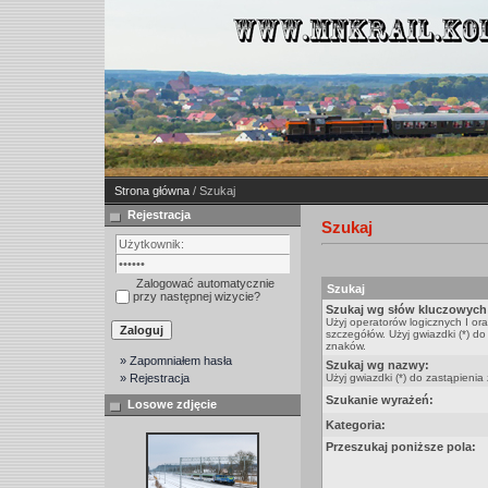
Strona główna
/ Szukaj
Rejestracja
Szukaj
Zalogować automatycznie
Szukaj
przy następnej wizycie?
Szukaj wg słów kluczowych
Użyj operatorów logicznych I or
szczegółów. Użyj gwiazdki (*) do
znaków.
» Zapomniałem hasła
Szukaj wg nazwy:
» Rejestracja
Użyj gwiazdki (*) do zastąpienia
Szukanie wyrażeń:
Losowe zdjęcie
Kategoria:
Przeszukaj poniższe pola: