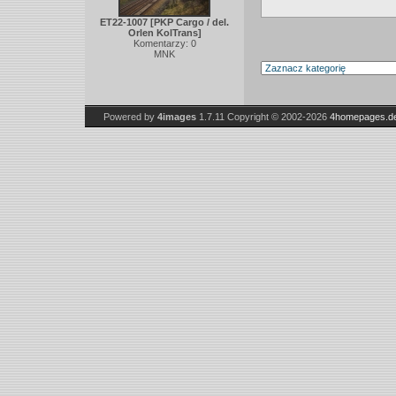
ET22-1007 [PKP Cargo / del.
Orlen KolTrans]
Komentarzy: 0
MNK
Powered by
4images
1.7.11
Copyright © 2002-2026
4homepages.d