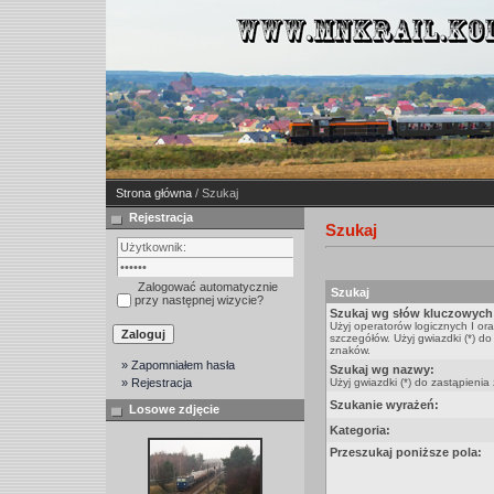
Strona główna
/ Szukaj
Rejestracja
Szukaj
Zalogować automatycznie
Szukaj
przy następnej wizycie?
Szukaj wg słów kluczowych
Użyj operatorów logicznych I or
szczegółów. Użyj gwiazdki (*) do
znaków.
» Zapomniałem hasła
Szukaj wg nazwy:
» Rejestracja
Użyj gwiazdki (*) do zastąpienia
Szukanie wyrażeń:
Losowe zdjęcie
Kategoria:
Przeszukaj poniższe pola: