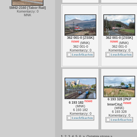
SM42-2160 [Tabor Rail]
Komentarzy: 0
MNK
362 001-0 [ZSSK]
362 001-0 [ZSSK]
nowe
nowe
(
MNK
)
(
MNK
)
362 001-0
362 001-0
Komentarzy: 0
Komentarzy: 0
6 193 328 [PKP
nowe
6 193 182
nowe
InterCity]
(
MNK
)
(
MNK
)
6 193 182
6 193 328
Komentarzy: 0
Komentarzy: 0
1
2
3
4
5
6
»
Ostatnia strona »