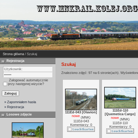
Strona główna
/ Szukaj
Rejestracja
Szukaj
Znaleziono zdjęć: 97 na 6 stronie(ach). Wyświetlone
Zalogować automatycznie
przy następnej wizycie?
» Zapomniałem hasła
» Rejestracja
111Ed-110
111Ed-043 [Olavion]
[Quemetica Cargo]
Losowe zdjęcie
nowe
(
MNK
)
nowe
(
MNK
)
111Ed-043
111Ed-110
Komentarzy: 0
Komentarzy: 0