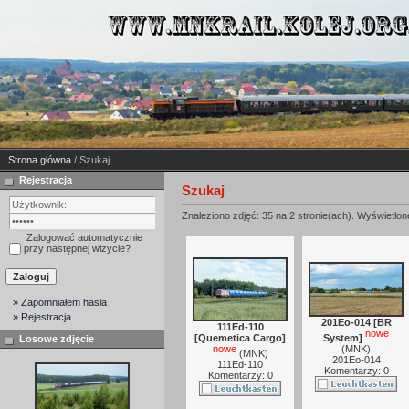
Strona główna
/ Szukaj
Rejestracja
Szukaj
Znaleziono zdjęć: 35 na 2 stronie(ach). Wyświetlone
Zalogować automatycznie
przy następnej wizycie?
» Zapomniałem hasła
» Rejestracja
201Eo-014 [BR
111Ed-110
nowe
System]
[Quemetica Cargo]
Losowe zdjęcie
(
MNK
)
nowe
(
MNK
)
201Eo-014
111Ed-110
Komentarzy: 0
Komentarzy: 0