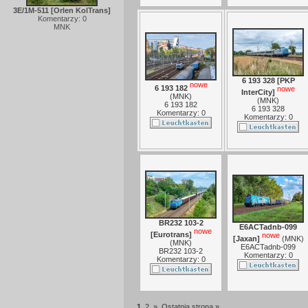
3E/1M-511 [Orlen KolTrans]
Komentarzy: 0
MNK
6 193 328 [PKP
nowe
6 193 182
nowe
InterCity]
(
MNK
)
(
MNK
)
6 193 182
6 193 328
Komentarzy: 0
Komentarzy: 0
BR232 103-2
E6ACTadnb-099
nowe
[Eurotrans]
nowe
[Jaxan]
(
MNK
)
(
MNK
)
E6ACTadnb-099
BR232 103-2
Komentarzy: 0
Komentarzy: 0
1
2
»
Ostatnia strona »