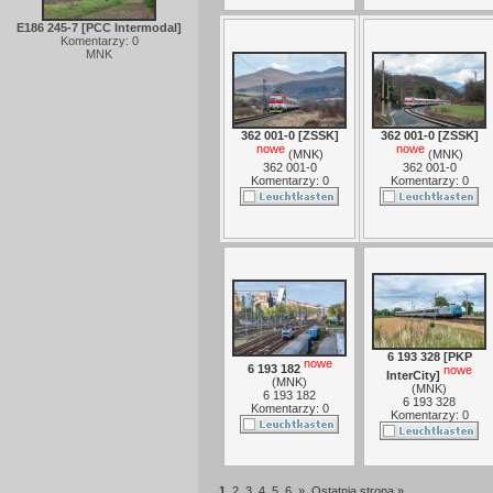
E186 245-7 [PCC Intermodal]
Komentarzy: 0
MNK
362 001-0 [ZSSK]
362 001-0 [ZSSK]
nowe
nowe
(
MNK
)
(
MNK
)
362 001-0
362 001-0
Komentarzy: 0
Komentarzy: 0
6 193 328 [PKP
nowe
6 193 182
nowe
InterCity]
(
MNK
)
(
MNK
)
6 193 182
6 193 328
Komentarzy: 0
Komentarzy: 0
1
2
3
4
5
6
»
Ostatnia strona »