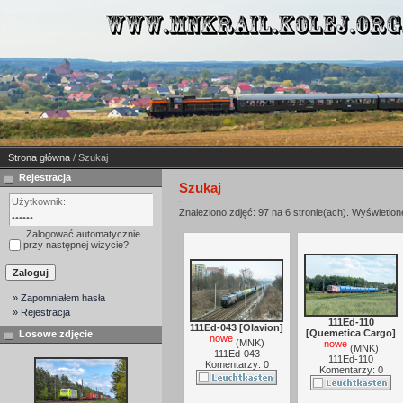
Strona główna
/ Szukaj
Rejestracja
Szukaj
Znaleziono zdjęć: 97 na 6 stronie(ach). Wyświetlone
Zalogować automatycznie
przy następnej wizycie?
» Zapomniałem hasła
» Rejestracja
111Ed-110
111Ed-043 [Olavion]
[Quemetica Cargo]
Losowe zdjęcie
nowe
(
MNK
)
nowe
(
MNK
)
111Ed-043
111Ed-110
Komentarzy: 0
Komentarzy: 0