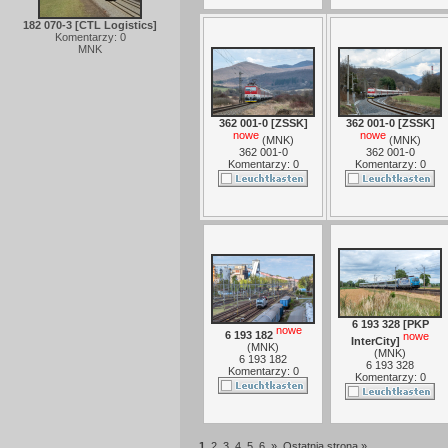
182 070-3 [CTL Logistics]
Komentarzy: 0
MNK
362 001-0 [ZSSK]
362 001-0 [ZSSK]
nowe
nowe
(
MNK
)
(
MNK
)
362 001-0
362 001-0
Komentarzy: 0
Komentarzy: 0
6 193 328 [PKP
nowe
6 193 182
nowe
InterCity]
(
MNK
)
(
MNK
)
6 193 182
6 193 328
Komentarzy: 0
Komentarzy: 0
1
2
3
4
5
6
»
Ostatnia strona »