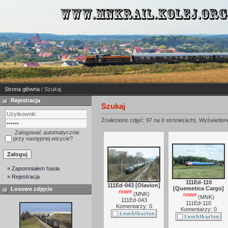
Strona główna
/ Szukaj
Rejestracja
Szukaj
Znaleziono zdjęć: 97 na 6 stronie(ach). Wyświetlone
Zalogować automatycznie
przy następnej wizycie?
» Zapomniałem hasła
» Rejestracja
111Ed-110
111Ed-043 [Olavion]
[Quemetica Cargo]
Losowe zdjęcie
nowe
(
MNK
)
nowe
(
MNK
)
111Ed-043
111Ed-110
Komentarzy: 0
Komentarzy: 0