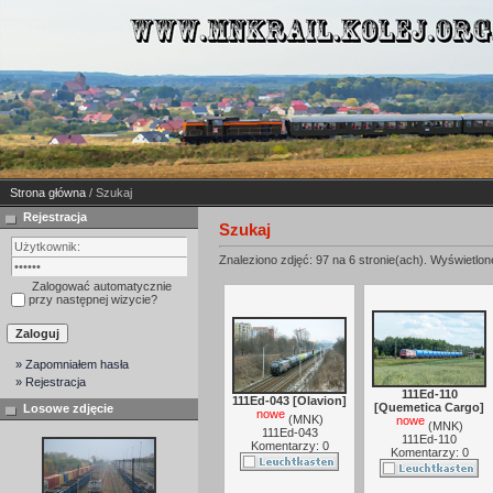
Strona główna
/ Szukaj
Rejestracja
Szukaj
Znaleziono zdjęć: 97 na 6 stronie(ach). Wyświetlone
Zalogować automatycznie
przy następnej wizycie?
» Zapomniałem hasła
» Rejestracja
111Ed-110
111Ed-043 [Olavion]
[Quemetica Cargo]
Losowe zdjęcie
nowe
(
MNK
)
nowe
(
MNK
)
111Ed-043
111Ed-110
Komentarzy: 0
Komentarzy: 0