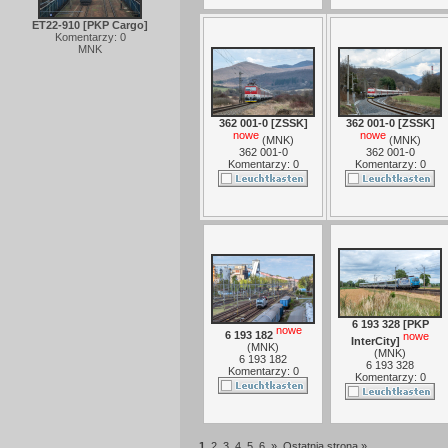
ET22-910 [PKP Cargo]
Komentarzy: 0
MNK
362 001-0 [ZSSK]
362 001-0 [ZSSK]
nowe
nowe
(
MNK
)
(
MNK
)
362 001-0
362 001-0
Komentarzy: 0
Komentarzy: 0
6 193 328 [PKP
nowe
6 193 182
nowe
InterCity]
(
MNK
)
(
MNK
)
6 193 182
6 193 328
Komentarzy: 0
Komentarzy: 0
1
2
3
4
5
6
»
Ostatnia strona »