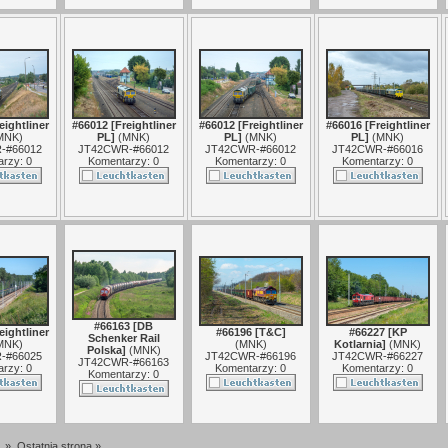
eightliner
#66012 [Freightliner
#66012 [Freightliner
#66016 [Freightliner
MNK
)
PL]
(
MNK
)
PL]
(
MNK
)
PL]
(
MNK
)
-#66012
JT42CWR-#66012
JT42CWR-#66012
JT42CWR-#66016
rzy: 0
Komentarzy: 0
Komentarzy: 0
Komentarzy: 0
#66163 [DB
eightliner
#66196 [T&C]
#66227 [KP
Schenker Rail
MNK
)
(
MNK
)
Kotlarnia]
(
MNK
)
Polska]
(
MNK
)
-#66025
JT42CWR-#66196
JT42CWR-#66227
JT42CWR-#66163
rzy: 0
Komentarzy: 0
Komentarzy: 0
Komentarzy: 0
»
Ostatnia strona »