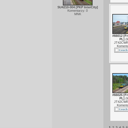
SU4210-004 [PKP InterCity]
Komentarzy: 0
MNK
#66012 [Fr
PL]
(
JT42CWR
Komenta
#66025 [Fr
PL]
(
JT42CWR
Komenta
1
2
3
4
5
6