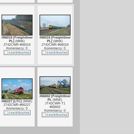
#66019 [Freightliner
#66019 [Freightliner
PL]
(
MNK
)
PL]
(
MNK
)
JT42CWR-#66019
JT42CWR-#66019
Komentarzy: 0
Komentarzy: 0
#66602 [Freightliner
PL
(
MNK
)
#66227 [LTC]
(
MNK
)
JT42CWR-T1
JT42CWR-#66227
#66602
Komentarzy: 0
Komentarzy: 0