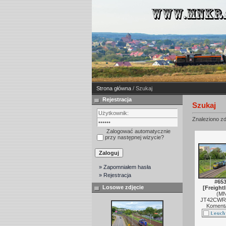
Strona główna
/ Szukaj
Rejestracja
Szukaj
Znaleziono zd
Zalogować automatycznie
przy następnej wizycie?
» Zapomniałem hasła
» Rejestracja
#653
Losowe zdjęcie
[Freightl
(
M
JT42CWR-
Komenta