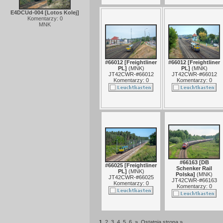
E4DCUd-004 [Lotos Kolej]
Komentarzy: 0
MNK
#66012 [Freightliner
#66012 [Freightliner
PL]
(
MNK
)
PL]
(
MNK
)
JT42CWR-#66012
JT42CWR-#66012
Komentarzy: 0
Komentarzy: 0
#66163 [DB
#66025 [Freightliner
Schenker Rail
PL]
(
MNK
)
Polska]
(
MNK
)
JT42CWR-#66025
JT42CWR-#66163
Komentarzy: 0
Komentarzy: 0
1
2
3
4
5
6
»
Ostatnia strona »