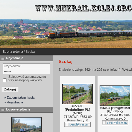
Strona główna
/ Szukaj
Rejestracja
Szukaj
Znaleziono zdjęć: 3624 na 202 stronie(ach). Wyświe
Zalogować automatycznie
przy następnej wizycie?
» Zapomniałem hasła
» Rejestracja
#653-09
#66004 [Freightliner
Losowe zdjęcie
[Freightliner PL]
PL]
(
MNK
)
(
MNK
)
JT42CWRM-#66004
JT42CWR-#653-09
Komentarzy: 0
Komentarzy: 0