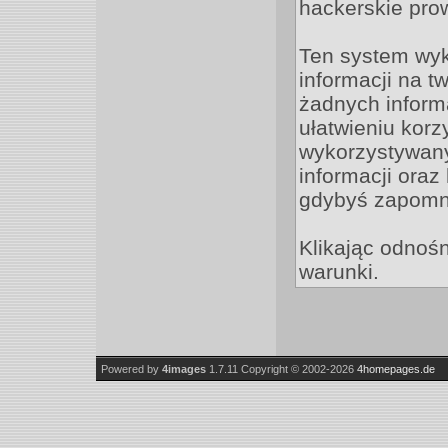
hackerskie pro
Ten system wyk
informacji na t
żadnych informa
ułatwieniu korz
wykorzystywany
informacji oraz
gdybyś zapomni
Klikając odnośn
warunki.
Powered by
4images
1.7.11
Copyright © 2002-2026
4homepages.de