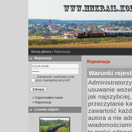
Strona główna
/ Rejestracja
Rejestracja
Rejestracja
Warunki rejest
Zalogować automatycznie
przy następnej wizycie?
Administratorz
usuwanie wszel
jak najszybciej
» Zapomniałem hasła
przeczytanie k
» Rejestracja
zawartość każd
Losowe zdjęcie
autora a nie a
wiadomościami 
te treści odpow