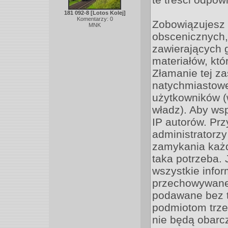
181 092-8 [Lotos Kolej]
Komentarzy: 0
Zobowiązujesz 
MNK
obscenicznych,
zawierających 
materiałów, kt
Złamanie tej z
natychmiastoweg
użytkowników 
władz). Aby ws
IP autorów. Pr
administratorz
zamykania każde
taka potrzeba.
wszystkie infor
przechowywane 
podawane bez 
podmiotom trze
nie będą obarc