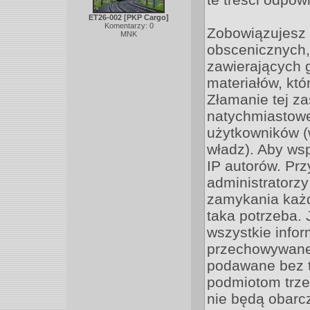
ET26-002 [PKP Cargo]
Komentarzy: 0
Zobowiązujesz 
MNK
obscenicznych,
zawierających 
materiałów, kt
Złamanie tej z
natychmiastoweg
użytkowników 
władz). Aby ws
IP autorów. Pr
administratorz
zamykania każde
taka potrzeba.
wszystkie infor
przechowywane 
podawane bez 
podmiotom trze
nie będą obarc