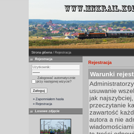
Strona główna
/ Rejestracja
Rejestracja
Rejestracja
Warunki rejest
Zalogować automatycznie
przy następnej wizycie?
Administratorz
usuwanie wszel
jak najszybciej
» Zapomniałem hasła
przeczytanie k
» Rejestracja
zawartość każd
Losowe zdjęcie
autora a nie a
wiadomościami 
te treści odpow