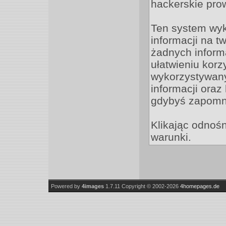
hackerskie pro
Ten system wyk
informacji na t
żadnych informa
ułatwieniu korz
wykorzystywany
informacji oraz
gdybyś zapomni
Klikając odnośn
warunki.
Powered by
4images
1.7.11
Copyright © 2002-2026
4homepages.de