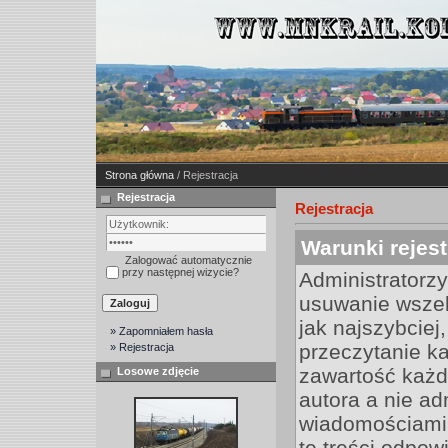
Strona główna
/ Rejestracja
Rejestracja
Rejestracja
Warunki rejest
Zalogować automatycznie
przy następnej wizycie?
Administratorz
usuwanie wszel
jak najszybciej
» Zapomniałem hasła
przeczytanie k
» Rejestracja
zawartość każd
Losowe zdjęcie
autora a nie a
wiadomościami 
te treści odpow