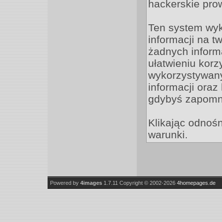
hackerskie pro
Ten system wyk
informacji na t
żadnych informa
ułatwieniu korz
wykorzystywany
informacji oraz
gdybyś zapomni
Klikając odnośn
warunki.
Powered by
4images
1.7.11
Copyright © 2002-2026
4homepages.de