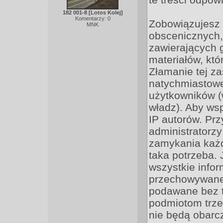
182 001-8 [Lotos Kolej]
Komentarzy: 0
Zobowiązujesz 
MNK
obscenicznych,
zawierających 
materiałów, kt
Złamanie tej z
natychmiastoweg
użytkowników 
władz). Aby ws
IP autorów. Pr
administratorz
zamykania każde
taka potrzeba.
wszystkie infor
przechowywane 
podawane bez 
podmiotom trze
nie będą obarc