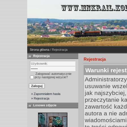
Strona główna
/ Rejestracja
Rejestracja
Rejestracja
Warunki rejest
Zalogować automatycznie
przy następnej wizycie?
Administratorz
usuwanie wszel
jak najszybciej
» Zapomniałem hasła
przeczytanie k
» Rejestracja
zawartość każd
Losowe zdjęcie
autora a nie a
wiadomościami 
te treści odpow