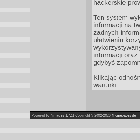
hackerskie pro
Ten system wyk
informacji na t
żadnych informa
ułatwieniu korz
wykorzystywany
informacji oraz
gdybyś zapomni
Klikając odnośn
warunki.
Powered by
4images
1.7.11
Copyright © 2002-2026
4homepages.de