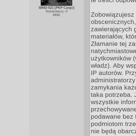
SM42-621 [PKP Cargo]
Komentarzy: 0
Zobowiązujesz 
MNK
obscenicznych,
zawierających 
materiałów, kt
Złamanie tej z
natychmiastoweg
użytkowników 
władz). Aby ws
IP autorów. Pr
administratorz
zamykania każde
taka potrzeba.
wszystkie infor
przechowywane 
podawane bez 
podmiotom trze
nie będą obarc