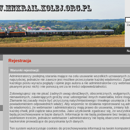
Z
Na
Rejestracja
Warunki rejestracji:
Administratorzy podejmą starania mające na celu usuwanie wszelkich uznawanych za
najszybciej, jednakże nie zawsze jest możliwe przeczytanie każdej wiadomości. Zga
każdego postu wyraża poglądy i opinie jego autora a nie administratorów czy webma
pisanymi przez nich) i nie ponoszą oni za te treści odpowiedzialności.
Zobowiązujesz się nie pisać żadnych uwag obraĽliwych, obscenicznych, wulgarnych
nienawistnych, zawierających groĽby oraz udostępniać innych materiałów, które mo
Złamanie tej zasady może być przyczyną natychmiastowego i trwałego usunięcia z l
powiadomieniem odpowiednich władz). Aby wspomóc te działania rejestrowane są adr
do wiadomości, że webmaster i administratorzy mają prawo do usuwania, zmiany lu
każdej chwili, jeśli zajdzie taka potrzeba. Jako użytkownik zgadzasz się, że wszystki
będą przechowywane w bazie danych. Informacje te nie będą podawane bez twojej 
podmiotom trzecim, jednakże webmaster i administratorzy nie będą obarczeni odpowi
hackerskie prowadzące do pozyskania tych danych.
Ten system wykorzystuje cookies do przechowywania informacji na twoim komputerze