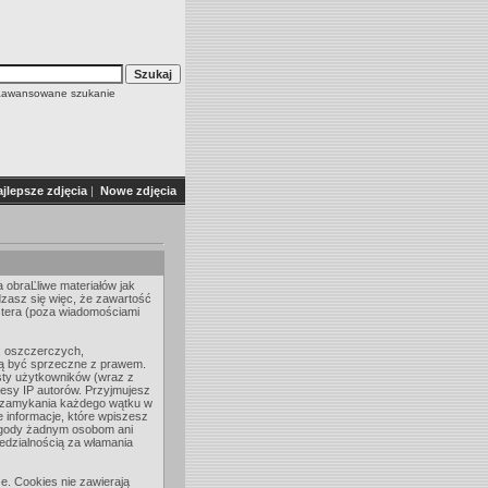
aawansowane szukanie
jlepsze zdjęcia
|
Nowe zdjęcia
 obraĽliwe materiałów jak
dzasz się więc, że zawartość
stera (poza wiadomościami
, oszczerczych,
gą być sprzeczne z prawem.
isty użytkowników (wraz z
esy IP autorów. Przyjmujesz
b zamykania każdego wątku w
e informacje, które wpiszesz
zgody żadnym osobom ani
edzialnością za włamania
. Cookies nie zawierają