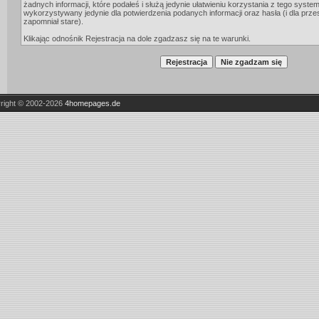
żadnych informacji, które podałeś i służą jedynie ułatwieniu korzystania z tego system
wykorzystywany jedynie dla potwierdzenia podanych informacji oraz hasła (i dla prz
zapomniał stare).
Klikając odnośnik Rejestracja na dole zgadzasz się na te warunki.
right © 2002-2026
4homepages.de