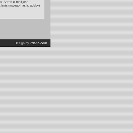
u. Adres e-mail jest
esłania nowego hasła, gdybyś
Design by
7dana.com