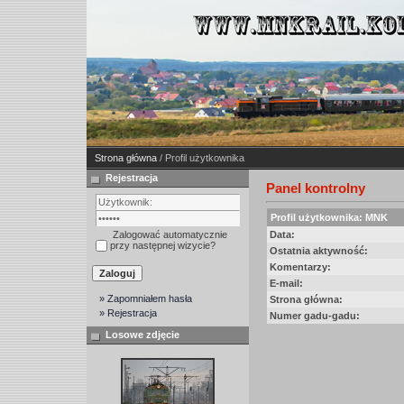
Strona główna
/ Profil użytkownika
Rejestracja
Panel kontrolny
Profil użytkownika: MNK
Zalogować automatycznie
Data:
przy następnej wizycie?
Ostatnia aktywność:
Komentarzy:
E-mail:
» Zapomniałem hasła
Strona główna:
» Rejestracja
Numer gadu-gadu:
Losowe zdjęcie