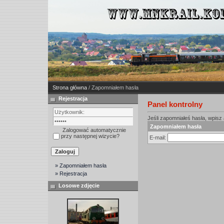
Strona główna
/ Zapomniałem hasła
Rejestracja
Panel kontrolny
Jeśli zapomniałeś hasła, wpisz a
Zapomniałem hasła
Zalogować automatycznie
przy następnej wizycie?
E-mail:
» Zapomniałem hasła
» Rejestracja
Losowe zdjęcie