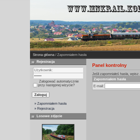
Strona główna
/ Zapomniałem hasła
Rejestracja
Panel kontrolny
Jeśli zapomniałeś hasła, wpisz a
Zapomniałem hasła
Zalogować automatycznie
przy następnej wizycie?
E-mail:
» Zapomniałem hasła
» Rejestracja
Losowe zdjęcie