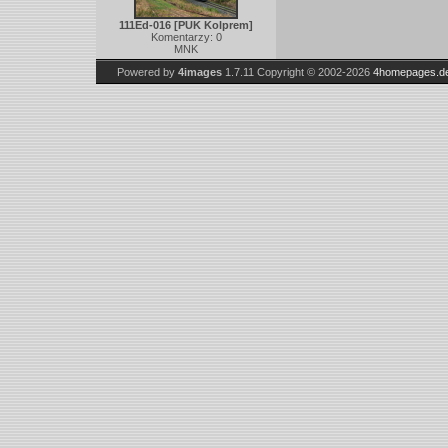
111Ed-016 [PUK Kolprem]
Komentarzy: 0
MNK
Powered by
4images
1.7.11
Copyright © 2002-2026
4homepages.d