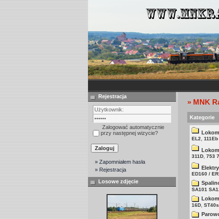
Rejestracja
» MNK Ra
Kategorie
Zalogować automatycznie
Lokomo
przy następnej wizycie?
,
EL2
111Eb
Lokom
,
311D
753 
» Zapomniałem hasła
Elektr
» Rejestracja
ED160 / ER
Losowe zdjęcie
Spalin
SA101 SA1
Lokom
,
16D
ST40s
Parow