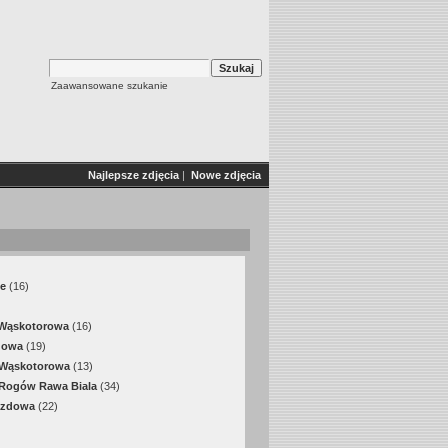
Zaawansowane szukanie
Najlepsze zdjęcia
|
Nowe zdjęcia
e
(16)
)
 Wąskotorowa
(16)
dowa
(19)
 Wąskotorowa
(13)
 Rogów Rawa Biala
(34)
azdowa
(22)