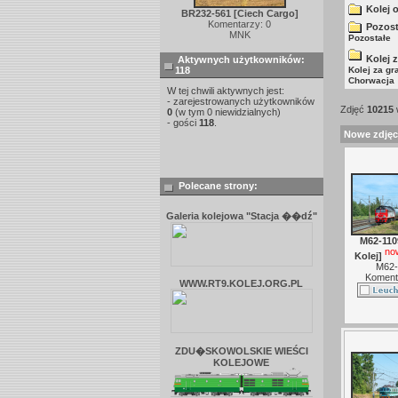
Kolej 
BR232-561 [Ciech Cargo]
Komentarzy: 0
Pozost
MNK
Pozostałe
Kolej 
Aktywnych użytkowników:
118
Kolej za gr
.
Chorwacja
W tej chwili aktywnych jest:
- zarejestrowanych użytkowników
Zdjęć
10215
0
(w tym 0 niewidzialnych)
- gości
118
.
Nowe zdjęc
Polecane strony:
Galeria kolejowa "Stacja ��dź"
M62-110
no
Kolej]
M62-
Koment
WWW.RT9.KOLEJ.ORG.PL
ZDU�SKOWOLSKIE WIEŚCI
KOLEJOWE