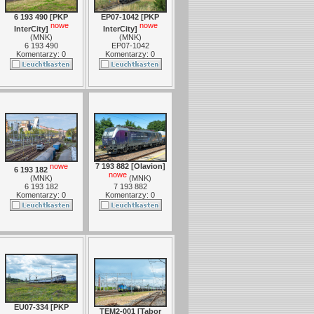
6 193 490 [PKP
EP07-1042 [PKP
nowe
nowe
InterCity]
InterCity]
(
MNK
)
(
MNK
)
6 193 490
EP07-1042
Komentarzy: 0
Komentarzy: 0
nowe
7 193 882 [Olavion]
6 193 182
nowe
(
MNK
)
(
MNK
)
6 193 182
7 193 882
Komentarzy: 0
Komentarzy: 0
EU07-334 [PKP
TEM2-001 [Tabor