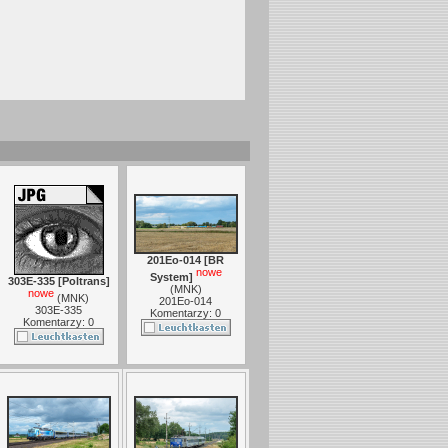
201Eo-014 [BR
nowe
System]
303E-335 [Poltrans]
(
MNK
)
nowe
(
MNK
)
201Eo-014
303E-335
Komentarzy: 0
Komentarzy: 0