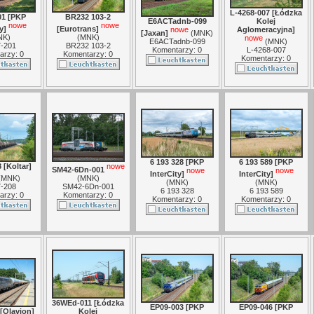
L-4268-007 [Łódzka
01 [PKP
BR232 103-2
E6ACTadnb-099
Kolej
nowe
nowe
y]
[Eurotrans]
nowe
Aglomeracyjna]
[Jaxan]
(
MNK
)
NK
)
(
MNK
)
nowe
E6ACTadnb-099
(
MNK
)
-201
BR232 103-2
Komentarzy: 0
L-4268-007
arzy: 0
Komentarzy: 0
Komentarzy: 0
6 193 328 [PKP
6 193 589 [PKP
 [Koltar]
nowe
SM42-6Dn-001
nowe
nowe
InterCity]
InterCity]
(
MNK
)
(
MNK
)
(
MNK
)
(
MNK
)
-208
SM42-6Dn-001
6 193 328
6 193 589
arzy: 0
Komentarzy: 0
Komentarzy: 0
Komentarzy: 0
36WEd-011 [Łódzka
EP09-003 [PKP
EP09-046 [PKP
 [Olavion]
Kolej