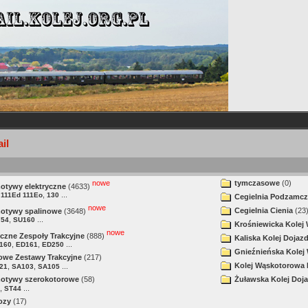
il
nowe
tymczasowe
(0)
tywy elektryczne
(4633)
,
...
 111Ed 111Eo
130
Cegielnia Podzamcz
nowe
Cegielnia Cienia
(23
otywy spalinowe
(3648)
,
...
754
SU160
Krośniewicka Kolej
nowe
yczne Zespoły Trakcyjne
(888)
Kaliska Kolej Dojaz
,
,
...
160
ED161
ED250
Gnieźnieńska Kolej
owe Zestawy Trakcyjne
(217)
Kolej Wąskotorowa
,
,
...
21
SA103
SA105
otywy szerokotorowe
(58)
Żuławska Kolej Doj
,
...
ST44
ozy
(17)