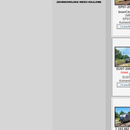
EP07-2
InterCit
(
M
EP07
Koment
EU07-208
nowe
EU07
Koment
7 193 882