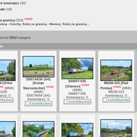
od wewnątrz
(40)
ałe
(18)
nowe
za granicą
(553)
,
,
anicą - Czechy
Kolej za granicą - Niemcy
Kolej za granicą -
..
wśród
3912
kategorii.
ia
EN57AKM-1641
E6MST-035
9 [Orlen
[Koleje
M62M-015 [Rail
nowe
[Olavion]
we
nowe
nowe
(
MNK
)
Mazowieckie]
Polska]
(
MNK
)
(
MNK
)
1109
(
MNK
)
M62M-015
E6MST-035
arzy: 0
EN57AKM-1641
Komentarzy: 0
Komentarzy: 0
Komentarzy: 0