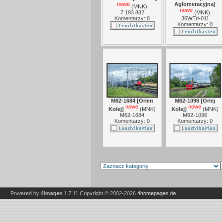
nowe
Aglomeracyjna]
(
MNK
)
nowe
7 193 882
(
MNK
)
Komentarzy: 0
36WEd-011
Komentarzy: 0
M62-1684 [Orlen
M62-1096 [Orlej
nowe
nowe
Kolej]
(
MNK
)
Kolej]
(
MNK
)
M62-1684
M62-1096
Komentarzy: 0
Komentarzy: 0
Powered by
4images
1.7.11
Copyright © 2002-2026
4homepages.de