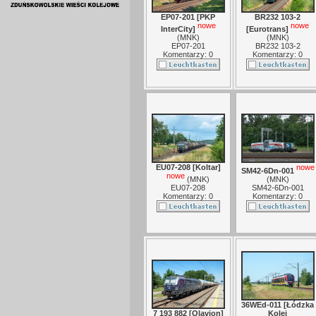
EP07-201 [PKP
BR232 103-2
nowe
nowe
InterCity]
[Eurotrans]
(
MNK
)
(
MNK
)
EP07-201
BR232 103-2
Komentarzy: 0
Komentarzy: 0
EU07-208 [Koltar]
nowe
SM42-6Dn-001
nowe
(
MNK
)
(
MNK
)
EU07-208
SM42-6Dn-001
Komentarzy: 0
Komentarzy: 0
36WEd-011 [Łódzka
7 193 882 [Olavion]
Kolej