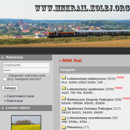
Rejestracja
» MNK Rail
Kategorie
Zalogować automatycznie
nowe
Lokomotywy elektryczne
(4633)
przy następnej wizycie?
,
,
...
EL2
111Eb 111Ed 111Eo
130
nowe
Lokomotywy spalinowe
(3648)
,
,
...
311D
753 754
SU160
» Zapomniałem hasła
now
Elektryczne Zespoły Trakcyjne
(888)
» Rejestracja
,
,
...
ED160 / ER160
ED161
ED250
Losowe zdjęcie
Spalinowe Zestawy Trakcyjne
(217)
,
,
...
SA101 SA121
SA103
SA105
Lokomotywy szerokotorowe
(58)
,
,
...
16D
ST40s
ST44
Parowozy
(17)