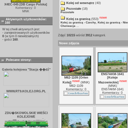
Kolej od wewnątrz
(40)
X4EC-045 [DB Cargo Polska]
Komentarzy: 0
Pozostałe
(18)
MNK
Pozostałe
nowe
Kolej za granicą
(553)
Aktywnych użytkowników:
,
160
Kolej za granicą - Czechy
Kolej za granicą - Ni
...
Chorwacja
W tej chwili aktywnych jest:
- zarejestrowanych użytkowników
Zdjęć
10215
wśród
3912
kategorii.
0
(w tym 0 niewidzialnych)
- gości
160
.
Nowe zdjęcia
Polecane strony:
Galeria kolejowa "Stacja ��dź"
EN57AKM-1641
M62-1109 [Orlen
[Koleje
nowe
nowe
Kolej]
(
MNK
)
Mazowieckie]
M62-1109
(
MNK
)
Komentarzy: 0
EN57AKM-1641
WWW.RT9.KOLEJ.ORG.PL
Komentarzy: 0
ZDU�SKOWOLSKIE WIEŚCI
KOLEJOWE