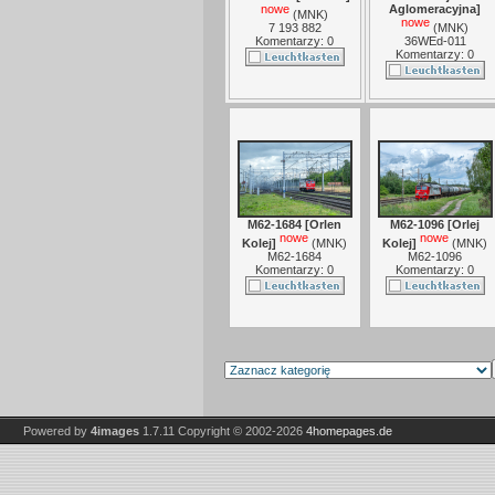
nowe
Aglomeracyjna]
(
MNK
)
nowe
7 193 882
(
MNK
)
Komentarzy: 0
36WEd-011
Komentarzy: 0
M62-1684 [Orlen
M62-1096 [Orlej
nowe
nowe
Kolej]
(
MNK
)
Kolej]
(
MNK
)
M62-1684
M62-1096
Komentarzy: 0
Komentarzy: 0
Powered by
4images
1.7.11
Copyright © 2002-2026
4homepages.de