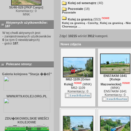
Kolej od wewnątrz
(40)
SU46-029 [PKP Cargo]
Pozostałe
(18)
Komentarzy: 0
Pozostałe
MNK
nowe
Kolej za granicą
(553)
Aktywnych użytkowników:
,
Kolej za granicą - Czechy
Kolej za granicą - Ni
187
...
Chorwacja
W tej chwili aktywnych jest:
Zdjęć
10215
wśród
3912
kategorii.
- zarejestrowanych użytkowników
0
(w tym 0 niewidzialnych)
- gości
187
.
Nowe zdjęcia
Polecane strony:
Galeria kolejowa "Stacja ��dź"
EN57AKM-1641
M62-1109 [Orlen
[Koleje
nowe
nowe
Kolej]
(
MNK
)
Mazowieckie]
M62-1109
(
MNK
)
Komentarzy: 0
EN57AKM-1641
Komentarzy: 0
WWW.RT9.KOLEJ.ORG.PL
ZDU�SKOWOLSKIE WIEŚCI
KOLEJOWE