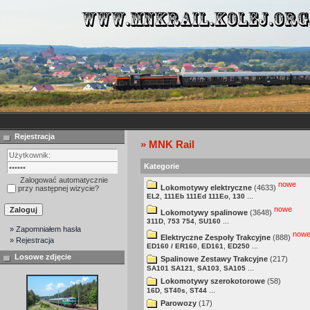
Rejestracja
» MNK Rail
Kategorie
Zalogować automatycznie
nowe
Lokomotywy elektryczne
(4633)
przy następnej wizycie?
,
,
...
EL2
111Eb 111Ed 111Eo
130
nowe
Lokomotywy spalinowe
(3648)
,
,
...
311D
753 754
SU160
» Zapomniałem hasła
now
Elektryczne Zespoły Trakcyjne
(888)
» Rejestracja
,
,
...
ED160 / ER160
ED161
ED250
Losowe zdjęcie
Spalinowe Zestawy Trakcyjne
(217)
,
,
...
SA101 SA121
SA103
SA105
Lokomotywy szerokotorowe
(58)
,
,
...
16D
ST40s
ST44
Parowozy
(17)