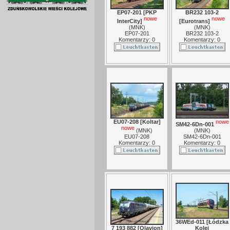
EP07-201 [PKP
BR232 103-2
nowe
nowe
InterCity]
[Eurotrans]
(
MNK
)
(
MNK
)
EP07-201
BR232 103-2
Komentarzy: 0
Komentarzy: 0
EU07-208 [Koltar]
nowe
SM42-6Dn-001
nowe
(
MNK
)
(
MNK
)
EU07-208
SM42-6Dn-001
Komentarzy: 0
Komentarzy: 0
36WEd-011 [Łódzka
7 193 882 [Olavion]
Kolej