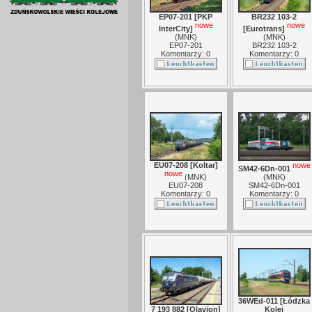
EP07-201 [PKP
BR232 103-2
nowe
nowe
InterCity]
[Eurotrans]
(
MNK
)
(
MNK
)
EP07-201
BR232 103-2
Komentarzy: 0
Komentarzy: 0
EU07-208 [Koltar]
nowe
SM42-6Dn-001
nowe
(
MNK
)
(
MNK
)
EU07-208
SM42-6Dn-001
Komentarzy: 0
Komentarzy: 0
36WEd-011 [Łódzka
7 193 882 [Olavion]
Kolej