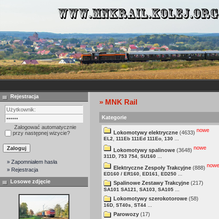
Rejestracja
» MNK Rail
Kategorie
Zalogować automatycznie
nowe
Lokomotywy elektryczne
(4633)
przy następnej wizycie?
,
,
...
EL2
111Eb 111Ed 111Eo
130
nowe
Lokomotywy spalinowe
(3648)
,
,
...
311D
753 754
SU160
» Zapomniałem hasła
now
Elektryczne Zespoły Trakcyjne
(888)
» Rejestracja
,
,
...
ED160 / ER160
ED161
ED250
Losowe zdjęcie
Spalinowe Zestawy Trakcyjne
(217)
,
,
...
SA101 SA121
SA103
SA105
Lokomotywy szerokotorowe
(58)
,
,
...
16D
ST40s
ST44
Parowozy
(17)