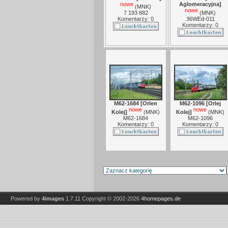
nowe
Aglomeracyjna]
(
MNK
)
nowe
7 193 882
(
MNK
)
Komentarzy: 0
36WEd-011
Komentarzy: 0
M62-1684 [Orlen
M62-1096 [Orlej
nowe
nowe
Kolej]
(
MNK
)
Kolej]
(
MNK
)
M62-1684
M62-1096
Komentarzy: 0
Komentarzy: 0
Powered by
4images
1.7.11
Copyright © 2002-2026
4homepages.de