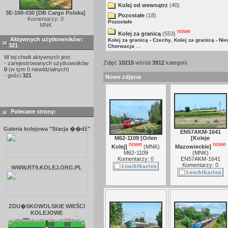
Kolej od wewnątrz
(40)
3E-100-030 [DB Cargo Polska]
Pozostałe
(18)
Komentarzy: 0
Pozostałe
MNK
nowe
Kolej za granicą
(553)
Aktywnych użytkowników:
,
Kolej za granicą - Czechy
Kolej za granicą - Ni
321
...
Chorwacja
W tej chwili aktywnych jest:
Zdjęć
10215
wśród
3912
kategorii.
- zarejestrowanych użytkowników
0
(w tym 0 niewidzialnych)
- gości
321
.
Nowe zdjęcia
Polecane strony:
Galeria kolejowa "Stacja ��dź"
EN57AKM-1641
M62-1109 [Orlen
[Koleje
nowe
nowe
Kolej]
(
MNK
)
Mazowieckie]
M62-1109
(
MNK
)
Komentarzy: 0
EN57AKM-1641
Komentarzy: 0
WWW.RT9.KOLEJ.ORG.PL
ZDU�SKOWOLSKIE WIEŚCI
KOLEJOWE