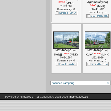
nowe
Aglomeracyjna]
(
MNK
)
nowe
7 193 882
(
MNK
)
Komentarzy: 0
36WEd-011
Komentarzy: 0
M62-1684 [Orlen
M62-1096 [Orlej
nowe
nowe
Kolej]
(
MNK
)
Kolej]
(
MNK
)
M62-1684
M62-1096
Komentarzy: 0
Komentarzy: 0
Powered by
4images
1.7.11
Copyright © 2002-2026
4homepages.de