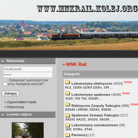
Rejestracja
» MNK Rail
Kategorie
Zalogować automatycznie
nowe
Lokomotywy elektryczne
(4633)
przy następnej wizycie?
,
,
...
EL2
111Eb 111Ed 111Eo
130
nowe
Lokomotywy spalinowe
(3648)
,
,
...
311D
753 754
SU160
» Zapomniałem hasła
now
Elektryczne Zespoły Trakcyjne
(888)
» Rejestracja
,
,
...
ED160 / ER160
ED161
ED250
Losowe zdjęcie
Spalinowe Zestawy Trakcyjne
(217)
,
,
...
SA101 SA121
SA103
SA105
Lokomotywy szerokotorowe
(58)
,
,
...
16D
ST40s
ST44
Parowozy
(17)