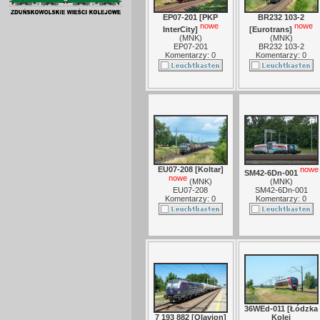
EP07-201 [PKP
BR232 103-2
nowe
nowe
InterCity]
[Eurotrans]
(
MNK
)
(
MNK
)
EP07-201
BR232 103-2
Komentarzy: 0
Komentarzy: 0
EU07-208 [Koltar]
nowe
SM42-6Dn-001
nowe
(
MNK
)
(
MNK
)
EU07-208
SM42-6Dn-001
Komentarzy: 0
Komentarzy: 0
36WEd-011 [Łódzka
7 193 882 [Olavion]
Kolej