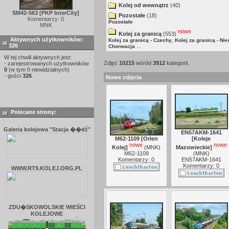
Kolej od wewnątrz
(40)
SM42-563 [PKP InterCity]
Pozostałe
(18)
Komentarzy: 0
Pozostałe
MNK
nowe
Kolej za granicą
(553)
Aktywnych użytkowników:
,
Kolej za granicą - Czechy
Kolej za granicą - Ni
326
...
Chorwacja
W tej chwili aktywnych jest:
Zdjęć
10215
wśród
3912
kategorii.
- zarejestrowanych użytkowników
0
(w tym 0 niewidzialnych)
- gości
326
.
Nowe zdjęcia
Polecane strony:
Galeria kolejowa "Stacja ��dź"
EN57AKM-1641
M62-1109 [Orlen
[Koleje
nowe
nowe
Kolej]
(
MNK
)
Mazowieckie]
M62-1109
(
MNK
)
Komentarzy: 0
EN57AKM-1641
Komentarzy: 0
WWW.RT9.KOLEJ.ORG.PL
ZDU�SKOWOLSKIE WIEŚCI
KOLEJOWE