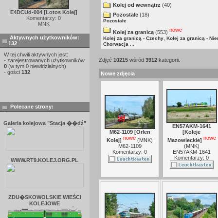
Kolej od wewnątrz
(40)
E4DCUd-004 [Lotos Kolej]
Pozostałe
(18)
Komentarzy: 0
Pozostałe
MNK
nowe
Kolej za granicą
(553)
Aktywnych użytkowników:
,
Kolej za granicą - Czechy
Kolej za granicą - Ni
132
...
Chorwacja
W tej chwili aktywnych jest:
Zdjęć
10215
wśród
3912
kategorii.
- zarejestrowanych użytkowników
0
(w tym 0 niewidzialnych)
- gości
132
.
Nowe zdjęcia
Polecane strony:
Galeria kolejowa "Stacja ��dź"
EN57AKM-1641
M62-1109 [Orlen
[Koleje
nowe
nowe
Kolej]
(
MNK
)
Mazowieckie]
M62-1109
(
MNK
)
Komentarzy: 0
EN57AKM-1641
Komentarzy: 0
WWW.RT9.KOLEJ.ORG.PL
ZDU�SKOWOLSKIE WIEŚCI
KOLEJOWE