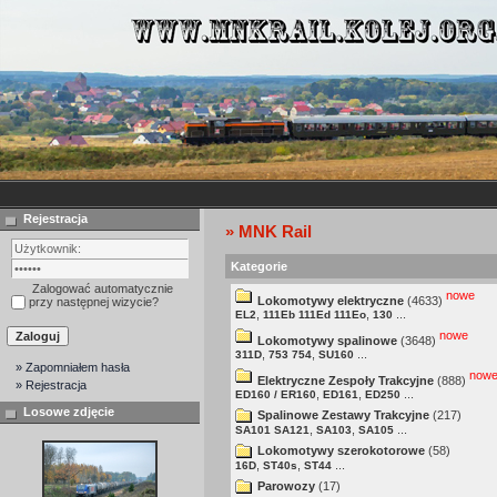
Rejestracja
» MNK Rail
Kategorie
Zalogować automatycznie
nowe
Lokomotywy elektryczne
(4633)
przy następnej wizycie?
,
,
...
EL2
111Eb 111Ed 111Eo
130
nowe
Lokomotywy spalinowe
(3648)
,
,
...
311D
753 754
SU160
» Zapomniałem hasła
now
Elektryczne Zespoły Trakcyjne
(888)
» Rejestracja
,
,
...
ED160 / ER160
ED161
ED250
Losowe zdjęcie
Spalinowe Zestawy Trakcyjne
(217)
,
,
...
SA101 SA121
SA103
SA105
Lokomotywy szerokotorowe
(58)
,
,
...
16D
ST40s
ST44
Parowozy
(17)