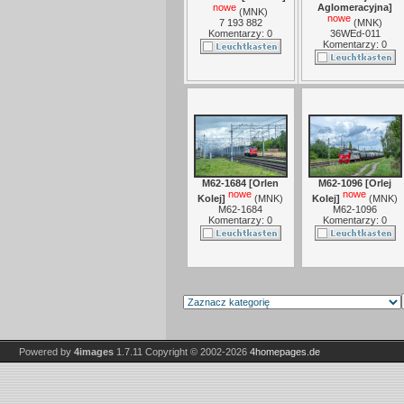
nowe
Aglomeracyjna]
(
MNK
)
nowe
7 193 882
(
MNK
)
Komentarzy: 0
36WEd-011
Komentarzy: 0
M62-1684 [Orlen
M62-1096 [Orlej
nowe
nowe
Kolej]
(
MNK
)
Kolej]
(
MNK
)
M62-1684
M62-1096
Komentarzy: 0
Komentarzy: 0
Powered by
4images
1.7.11
Copyright © 2002-2026
4homepages.de