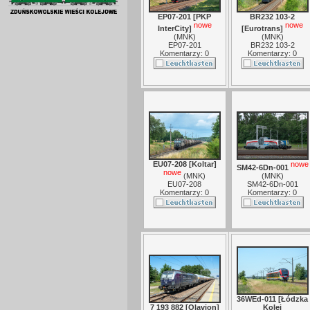
EP07-201 [PKP
BR232 103-2
nowe
nowe
InterCity]
[Eurotrans]
(
MNK
)
(
MNK
)
EP07-201
BR232 103-2
Komentarzy: 0
Komentarzy: 0
EU07-208 [Koltar]
nowe
SM42-6Dn-001
nowe
(
MNK
)
(
MNK
)
EU07-208
SM42-6Dn-001
Komentarzy: 0
Komentarzy: 0
36WEd-011 [Łódzka
7 193 882 [Olavion]
Kolej