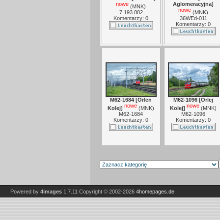
nowe
Aglomeracyjna]
(
MNK
)
nowe
7 193 882
(
MNK
)
Komentarzy: 0
36WEd-011
Komentarzy: 0
M62-1684 [Orlen
M62-1096 [Orlej
nowe
nowe
Kolej]
(
MNK
)
Kolej]
(
MNK
)
M62-1684
M62-1096
Komentarzy: 0
Komentarzy: 0
Powered by
4images
1.7.11
Copyright © 2002-2026
4homepages.de