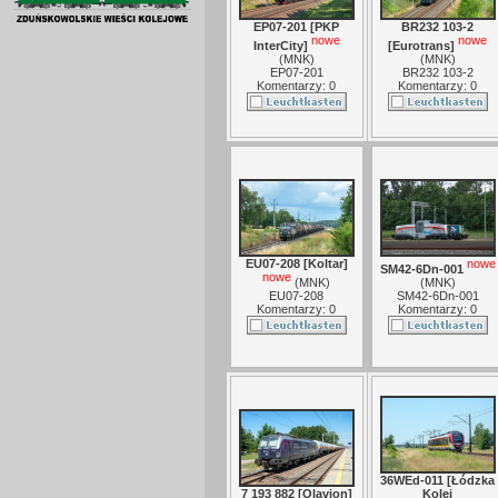
EP07-201 [PKP
BR232 103-2
nowe
nowe
InterCity]
[Eurotrans]
(
MNK
)
(
MNK
)
EP07-201
BR232 103-2
Komentarzy: 0
Komentarzy: 0
EU07-208 [Koltar]
nowe
SM42-6Dn-001
nowe
(
MNK
)
(
MNK
)
EU07-208
SM42-6Dn-001
Komentarzy: 0
Komentarzy: 0
36WEd-011 [Łódzka
7 193 882 [Olavion]
Kolej