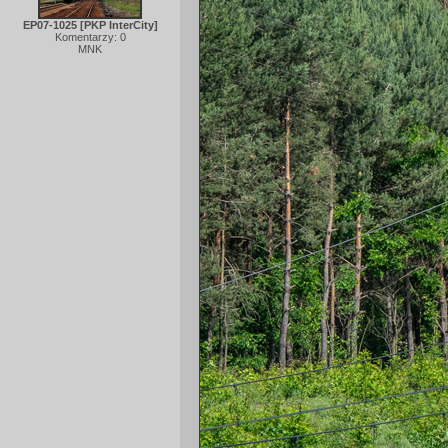
EP07-1025 [PKP InterCity]
Komentarzy: 0
MNK