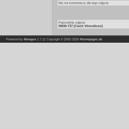
Nie ma komentarzy dla tego zdjęcia
Poprzednie zdjęcie:
SM30-737 [Ciech Vitrosilicon]
Powered by
4images
1.7.11
Copyright © 2002-2026
4homepages.de