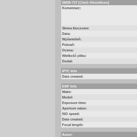
SM30-737 [Ciech Vitrosilicon]
Komentarz:
Słowa kluczowe:
Data:
Wyświetleń:
Pobrań:
Ocena:
Wielkość pliku:
Dodał:
IPTC Info
Date created:
EXIF Info
Make:
Model:
Exposure time:
Aperture value:
ISO speed:
Date created:
Focal length:
Autor: