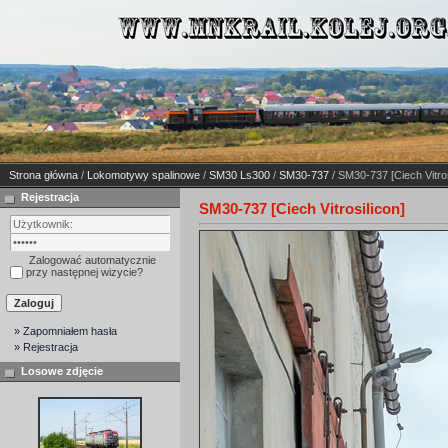
Strona główna
/
Lokomotywy spalinowe
/
SM30 Ls300
/
SM30-737
/ SM30-737 [Ciech Vitros
Rejestracja
SM30-737 [Ciech Vitrosilicon]
Zalogować automatycznie
przy następnej wizycie?
» Zapomniałem hasła
» Rejestracja
Losowe zdjęcie