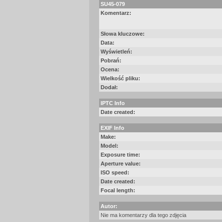
SU45-079
Komentarz:
Słowa kluczowe:
Data:
Wyświetleń:
Pobrań:
Ocena:
Wielkość pliku:
Dodał:
IPTC Info
Date created:
EXIF Info
Make:
Model:
Exposure time:
Aperture value:
ISO speed:
Date created:
Focal length:
Autor:
Nie ma komentarzy dla tego zdjęcia