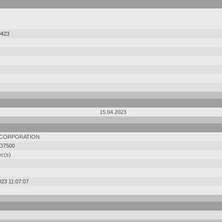
0423
15.04.2023
 CORPORATION
D7500
ec(s)
023 11:07:07