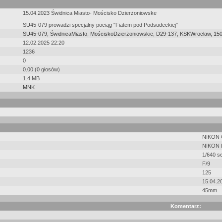
15.04.2023 Świdnica Miasto- Mościsko Dzierżoniowske
SU45-079 prowadzi specjalny pociąg "Fiatem pod Podsudeckiej"
SU45-079
,
ŚwidnicaMiasto
,
MościskoDzierżoniowskie
,
D29-137
,
KSKWrocław
,
15
12.02.2025 22:20
1236
0
0.00 (0 głosów)
1.4 MB
MNK
NIKON
NIKON 
1/640 s
F/9
125
15.04.2
45mm
Komentarz: