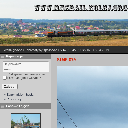
Strona główna
/
Lokomotywy spalinowe
/
SU45 ST45
/
SU45-079
/ SU45-079
Rejestracja
SU45-079
Zalogować automatycznie
przy następnej wizycie?
» Zapomniałem hasła
» Rejestracja
Losowe zdjęcie