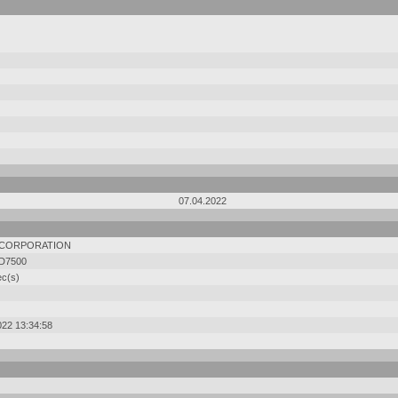
07.04.2022
 CORPORATION
D7500
ec(s)
022 13:34:58