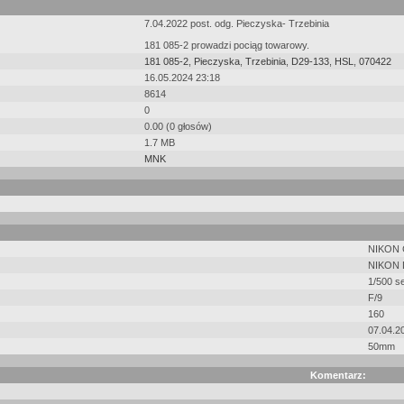
7.04.2022 post. odg. Pieczyska- Trzebinia
181 085-2 prowadzi pociąg towarowy.
181 085-2
,
Pieczyska
,
Trzebinia
,
D29-133
,
HSL
,
070422
16.05.2024 23:18
8614
0
0.00 (0 głosów)
1.7 MB
MNK
NIKON
NIKON 
1/500 s
F/9
160
07.04.2
50mm
Komentarz: