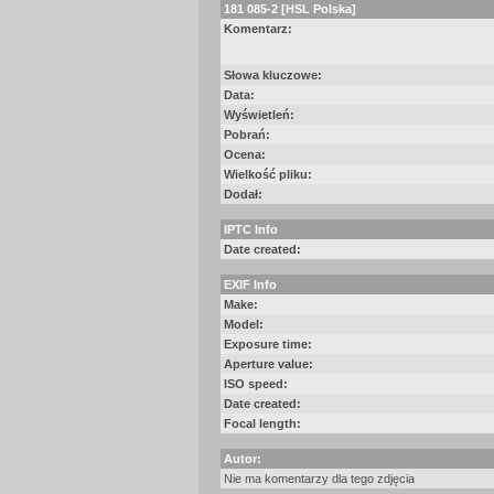
181 085-2 [HSL Polska]
Komentarz:
Słowa kluczowe:
Data:
Wyświetleń:
Pobrań:
Ocena:
Wielkość pliku:
Dodał:
IPTC Info
Date created:
EXIF Info
Make:
Model:
Exposure time:
Aperture value:
ISO speed:
Date created:
Focal length:
Autor:
Nie ma komentarzy dla tego zdjęcia