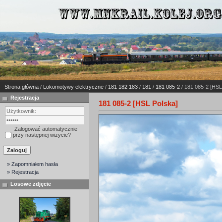
Strona główna
/
Lokomotywy elektryczne
/
181 182 183
/
181
/
181 085-2
/ 181 085-2 [HSL
Rejestracja
181 085-2 [HSL Polska]
Zalogować automatycznie
przy następnej wizycie?
» Zapomniałem hasła
» Rejestracja
Losowe zdjęcie