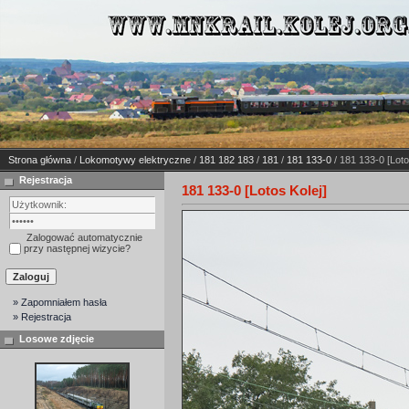
Strona główna
/
Lokomotywy elektryczne
/
181 182 183
/
181
/
181 133-0
/ 181 133-0 [Loto
Rejestracja
181 133-0 [Lotos Kolej]
Zalogować automatycznie
przy następnej wizycie?
» Zapomniałem hasła
» Rejestracja
Losowe zdjęcie