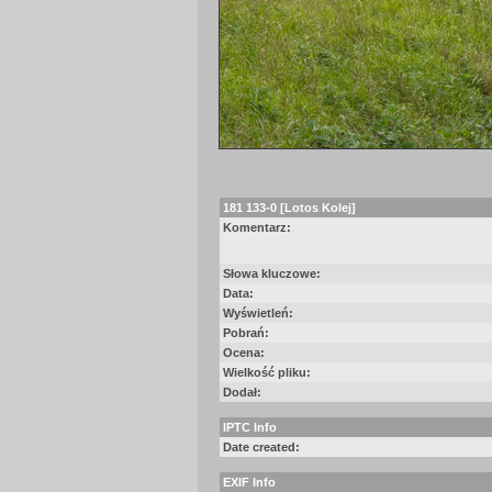
181 133-0 [Lotos Kolej]
Komentarz:
Słowa kluczowe:
Data:
Wyświetleń:
Pobrań:
Ocena:
Wielkość pliku:
Dodał:
IPTC Info
Date created:
EXIF Info