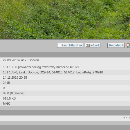
27.09.2018 Łask- Dobroń
181 133-0 prowadzi pociąg towarowy numer 514016/7.
181 133-0
,
Łask
,
Dobroń
,
D29-14
,
514016
,
514017
,
LotosKolej
,
270918
14.11.2018 20:35
2415
0
0.00 (0 głosów)
615.5 KB
MNK
27.0