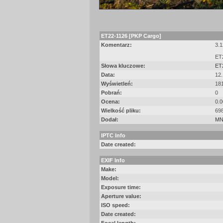
ET22-1126 [PKP Cargo]
Komentarz:
3.
ET
Słowa kluczowe:
ET
Data:
12.
Wyświetleń:
18
Pobrań:
0
Ocena:
0.0
Wielkość pliku:
69
Dodał:
MN
IPTC Info
Date created:
EXIF Info
Make:
Model:
Exposure time:
Aperture value:
ISO speed:
Date created: