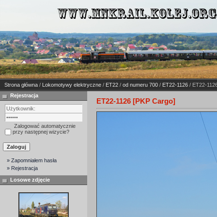
Strona główna
/
Lokomotywy elektryczne
/
ET22
/
od numeru 700
/
ET22-1126
/ ET22-1126
Rejestracja
ET22-1126 [PKP Cargo]
Zalogować automatycznie
przy następnej wizycie?
» Zapomniałem hasła
» Rejestracja
Losowe zdjęcie