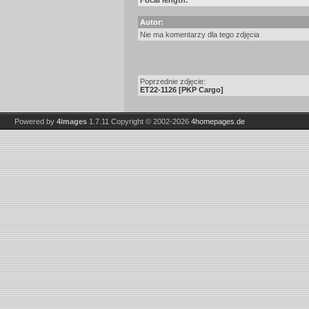
Focal length:
Autor:
Nie ma komentarzy dla tego zdjęcia
Poprzednie zdjęcie:
ET22-1126 [PKP Cargo]
Powered by
4images
1.7.11
Copyright © 2002-2026
4homepages.de