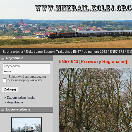
Strona główna
/
Elektryczne Zespoły Trakcyjne
/
EN57
/
do numeru 1953
/
EN57-673
/ EN
Rejestracja
EN57-643 [Przewozy Regionalne]
Zalogować automatycznie
przy następnej wizycie?
» Zapomniałem hasła
» Rejestracja
Losowe zdjęcie