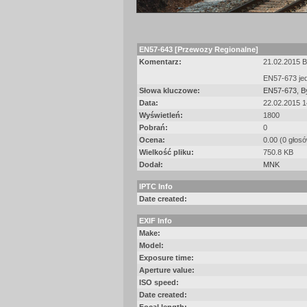
EN57-643 [Przewozy Regionalne]
Komentarz:
21.02.2015 
EN57-673 jed
Słowa kluczowe:
EN57-673
,
B
Data:
22.02.2015 1
Wyświetleń:
1800
Pobrań:
0
Ocena:
0.00 (0 głos
Wielkość pliku:
750.8 KB
Dodał:
MNK
IPTC Info
Date created:
EXIF Info
Make:
Model:
Exposure time:
Aperture value:
ISO speed:
Date created: