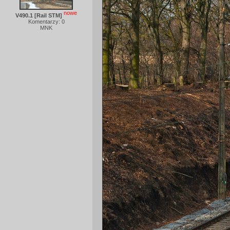
nowe
V490.1 [Rail STM]
Komentarzy: 0
MNK