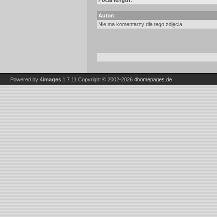
Focal length:
Autor:
Nie ma komentarzy dla tego zdjęcia
Powered by
4images
1.7.11
Copyright © 2002-2026
4homepages.de