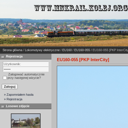
Strona główna
/
Lokomotywy elektryczne
/
EU160
/
EU160-055
/ EU160-055 [PKP InterCity
Rejestracja
EU160-055 [PKP InterCity]
Zalogować automatycznie
przy następnej wizycie?
» Zapomniałem hasła
» Rejestracja
Losowe zdjęcie