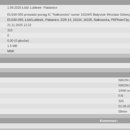
1.09.2025 Łódź Lublinek- Pabianice
EU160-055 prowadzi pociąg IC "Nałkowska" numer 16104/5 Białystok-Wrocław Główny
EU160-055
,
ŁódźLublinek
,
Pabianice
,
D29-14
,
16104
,
16105
,
Nałkowska
,
PKPInterCity
21.11.2025 12:22
315
0
0.00 (0 głosów)
1.5 MB
MNK
NIKON
NIKON 
1/640 s
F/9
320
01.09.2
58mm
Komentarz: