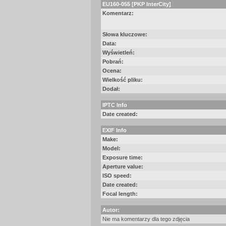
EU160-055 [PKP InterCity]
Komentarz:
Słowa kluczowe:
Data:
Wyświetleń:
Pobrań:
Ocena:
Wielkość pliku:
Dodał:
IPTC Info
Date created:
EXIF Info
Make:
Model:
Exposure time:
Aperture value:
ISO speed:
Date created:
Focal length:
Autor:
Nie ma komentarzy dla tego zdjęcia