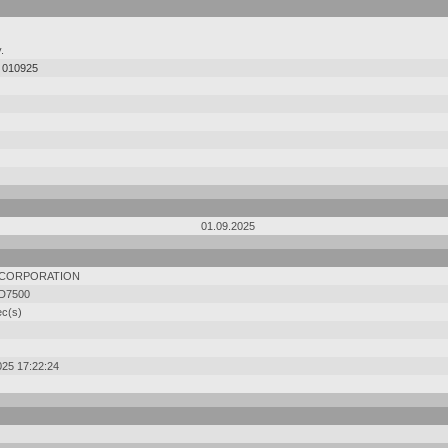
.
,
010925
01.09.2025
 CORPORATION
D7500
ec(s)
025 17:22:24