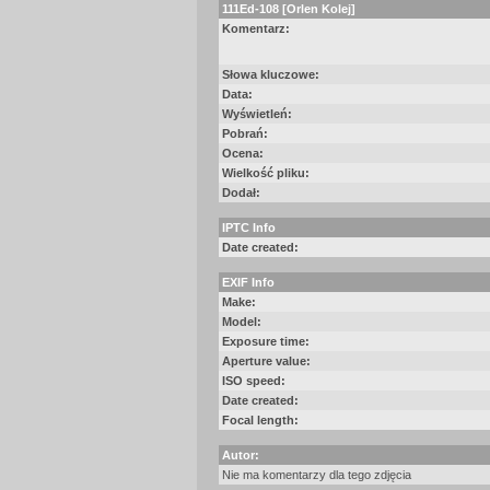
111Ed-108 [Orlen Kolej]
Komentarz:
Słowa kluczowe:
Data:
Wyświetleń:
Pobrań:
Ocena:
Wielkość pliku:
Dodał:
IPTC Info
Date created:
EXIF Info
Make:
Model:
Exposure time:
Aperture value:
ISO speed:
Date created:
Focal length:
Autor:
Nie ma komentarzy dla tego zdjęcia