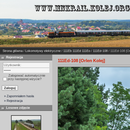
Strona główna
/
Lokomotywy elektryczne
/
111Eb 111Ed 111Eo
/
111Ed-108
/ 111Ed-108 [Or
Rejestracja
111Ed-108 [Orlen Kolej]
Zalogować automatycznie
przy następnej wizycie?
» Zapomniałem hasła
» Rejestracja
Losowe zdjęcie