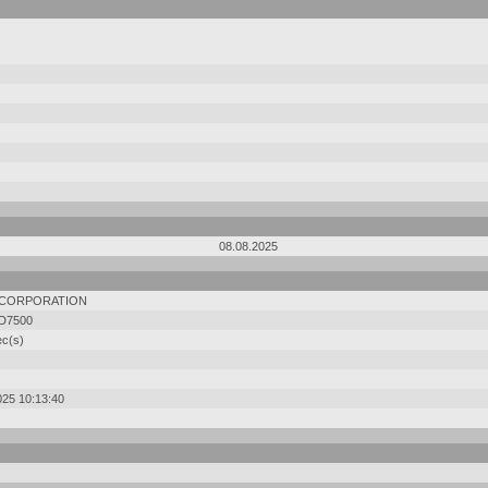
08.08.2025
 CORPORATION
D7500
ec(s)
025 10:13:40