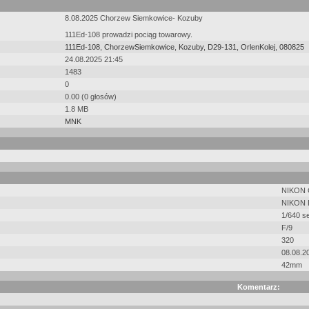
8.08.2025 Chorzew Siemkowice- Kozuby
111Ed-108 prowadzi pociąg towarowy.
111Ed-108
,
ChorzewSiemkowice
,
Kozuby
,
D29-131
,
OrlenKolej
,
080825
24.08.2025 21:45
1483
0
0.00 (0 głosów)
1.8 MB
MNK
NIKON
NIKON 
1/640 s
F/9
320
08.08.2
42mm
Komentarz: