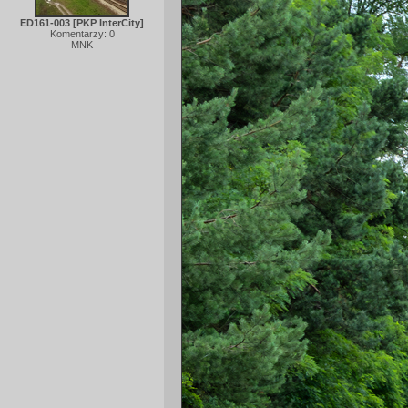
ED161-003 [PKP InterCity]
Komentarzy: 0
MNK