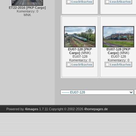
ET22-2016 [PKP Cargo]
Komentarzy: 0
MNK
EU07-128 [PKP
EU07-128 [PKP
Cargo]
(
MNK
)
Cargo]
(
MNK
)
EU07-128
EU07-128
Komentarzy: 0
Komentarzy: 0
Powered by
4images
1.7.11
Copyright © 2002-2026
4homepages.de