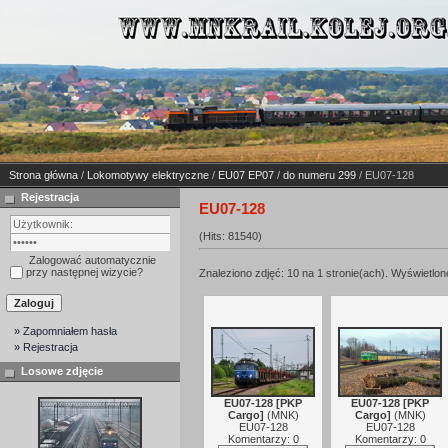
Strona główna
/
Lokomotywy elektryczne
/
EU07 EP07
/
do numeru 299
/ EU07-128
Rejestracja
EU07-128
(Hits: 81540)
Zalogować automatycznie
przy następnej wizycie?
Znaleziono zdjęć: 10 na 1 stronie(ach). Wyświetlone
» Zapomniałem hasła
» Rejestracja
Losowe zdjęcie
EU07-128 [PKP
EU07-128 [PKP
Cargo]
(
MNK
)
Cargo]
(
MNK
)
EU07-128
EU07-128
Komentarzy: 0
Komentarzy: 0