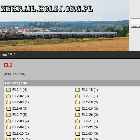
Zaawa
czne
/ EL2
EL2
(Hits: 332968)
Podkategorie
EL2-1
(4)
EL2-15
(1)
EL2-02
(3)
EL2-17
(1)
EL2-03
(1)
EL2-18
(2)
EL2-6
(3)
EL2-19
(2)
EL2-7
(5)
EL2-20
(3)
EL2-08
(4)
EL2-21
(1)
EL2-09
(7)
EL2-22
(3)
EL2-10
(2)
EL2-23
(3)
EL2-10'
(2)
EL2-24
(2)