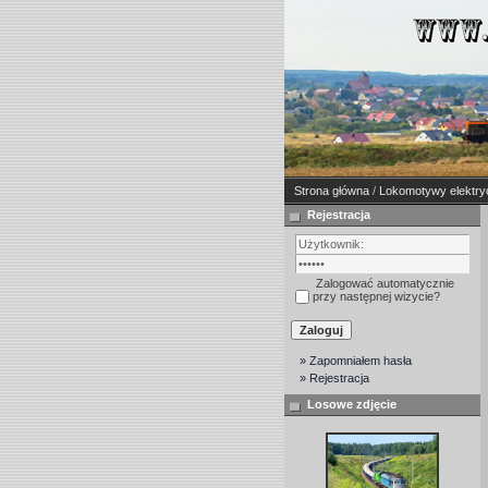
Strona główna
/
Lokomotywy elektry
Rejestracja
Zalogować automatycznie
przy następnej wizycie?
» Zapomniałem hasła
» Rejestracja
Losowe zdjęcie