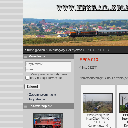
Strona główna
/
Lokomotywy elektryczne
/
EP09
/ EP09-013
Rejestracja
EP09-013
(Hits: 39274)
Zalogować automatycznie
przy następnej wizycie?
Znaleziono zdjęć: 4 na 1 stronie(ac
» Zapomniałem hasła
» Rejestracja
Losowe zdjęcie
EP09-013 [PKP
EP
InterCity]
(
MNK
)
Inte
EP09-013
Komentarzy: 0
Ko