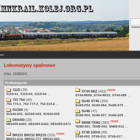
Zaawa
owe
Lokomotywy spalinowe
(Hits: 1836564)
Podkategorie
311D
(39)
nowe
ST44 M62
(493)
,
,
...
311D-01
311D-03
311D-04
,
,
...
ST44-R008
ST44-R010
ST44-089
753 754
(40)
SU45 ST45
(159)
,
,
...
753 773-1
753 777-2
754 015-6
,
,
...
SU45-054
SU45-064
SU45-079
SU160
(4)
SU46
(47)
,
,
SU160-002
SU160-003
SU160-005
,
,
...
SU46-004
SU46-007
SU46-029
DE6400
(20)
nowe
SM48 TEM2
(392)
,
,
DE6400-6460
DE6400-6462
DE6400-6472
,
,
...
TEM2-001
TEM2-002
SM48-012
...
ST48 15D/A
(68)
nowe
BR231 BR232 BR233
(253)
,
,
...
ST48-003
ST48-012
ST48-017
,
,
...
BR231-014
BR231-777
BR231-063