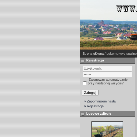
Strona główna
/ Lokomotywy spalin
Rejestracja
Zalogować automatycznie
przy następnej wizycie?
» Zapomniałem hasła
» Rejestracja
Losowe zdjęcie