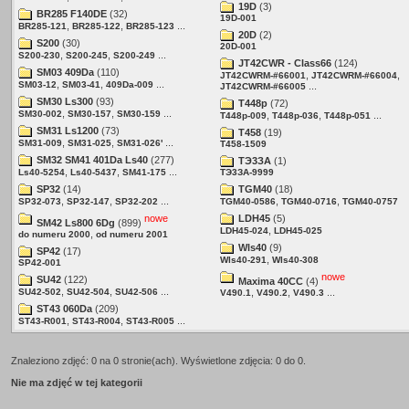
19D
(3)
BR285 F140DE
(32)
19D-001
,
,
...
BR285-121
BR285-122
BR285-123
20D
(2)
S200
(30)
20D-001
,
,
...
S200-230
S200-245
S200-249
JT42CWR - Class66
(124)
SM03 409Da
(110)
,
,
JT42CWRM-#66001
JT42CWRM-#66004
,
,
...
SM03-12
SM03-41
409Da-009
...
JT42CWRM-#66005
SM30 Ls300
(93)
T448p
(72)
,
,
...
SM30-002
SM30-157
SM30-159
,
,
...
T448p-009
T448p-036
T448p-051
SM31 Ls1200
(73)
T458
(19)
,
,
...
SM31-009
SM31-025
SM31-026'
T458-1509
SM32 SM41 401Da Ls40
(277)
ТЭ3ЗA
(1)
,
,
...
Ls40-5254
Ls40-5437
SM41-175
ТЭ3ЗA-9999
SP32
(14)
TGM40
(18)
,
,
...
,
,
SP32-073
SP32-147
SP32-202
TGM40-0586
TGM40-0716
TGM40-0757
nowe
LDH45
(5)
SM42 Ls800 6Dg
(899)
,
LDH45-024
LDH45-025
,
do numeru 2000
od numeru 2001
Wls40
(9)
SP42
(17)
,
Wls40-291
Wls40-308
SP42-001
nowe
SU42
(122)
Maxima 40CC
(4)
,
,
...
SU42-502
SU42-504
SU42-506
,
,
...
V490.1
V490.2
V490.3
ST43 060Da
(209)
,
,
...
ST43-R001
ST43-R004
ST43-R005
Znaleziono zdjęć: 0 na 0 stronie(ach). Wyświetlone zdjęcia: 0 do 0.
Nie ma zdjęć w tej kategorii