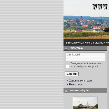
Strona główna
/
Kolej za granicą
/
Ko
Rejestracja
Zalogować automatycznie
przy następnej wizycie?
» Zapomniałem hasła
» Rejestracja
Losowe zdjęcie