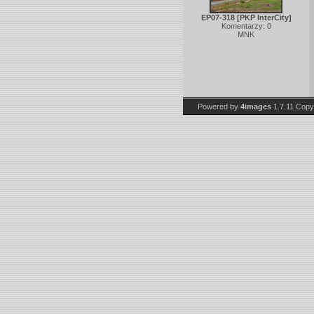
EP07-318 [PKP InterCity]
Komentarzy: 0
MNK
Powered by
4images
1.7.11
Copy