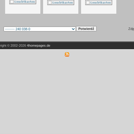
Zdj
right © 2002-2026
4homepages.de