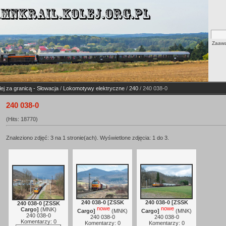
Zaawa
lej za granicą - Słowacja
/
Lokomotywy elektryczne
/
240
/ 240 038-0
240 038-0
(Hits: 18770)
Znaleziono zdjęć: 3 na 1 stronie(ach). Wyświetlone zdjęcia: 1 do 3.
240 038-0 [ZSSK
240 038-0 [ZSSK
240 038-0 [ZSSK
nowe
nowe
Cargo]
(
MNK
)
Cargo]
(
MNK
)
Cargo]
(
MNK
)
240 038-0
240 038-0
240 038-0
Komentarzy: 0
Komentarzy: 0
Komentarzy: 0