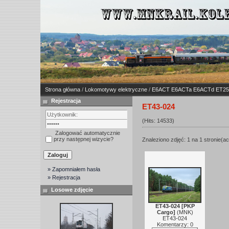
Strona główna
/
Lokomotywy elektryczne
/
E6ACT E6ACTa E6ACTd ET25
Rejestracja
ET43-024
(Hits: 14533)
Zalogować automatycznie
przy następnej wizycie?
Znaleziono zdjęć: 1 na 1 stronie(ac
» Zapomniałem hasła
» Rejestracja
Losowe zdjęcie
ET43-024 [PKP
Cargo]
(
MNK
)
ET43-024
Komentarzy: 0