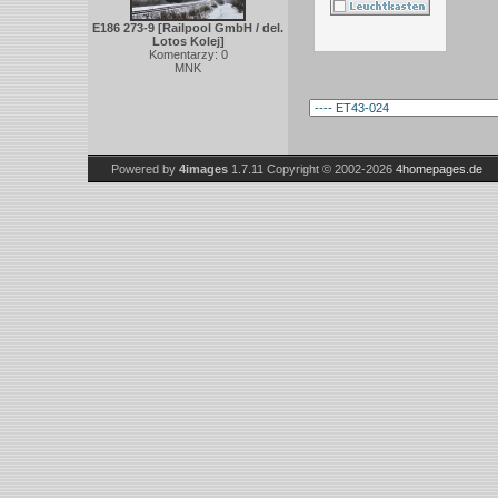
E186 273-9 [Railpool GmbH / del.
Lotos Kolej]
Komentarzy: 0
MNK
Powered by
4images
1.7.11
Copyright © 2002-2026
4homepages.de