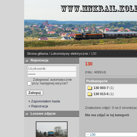
Strona główna
/
Lokomotywy elektryczne
/ 130
Rejestracja
130
(Hits: 469914)
Zalogować automatycznie
Podkategorie
przy następnej wizycie?
130 003-7
(1)
130 013-6
(1)
» Zapomniałem hasła
» Rejestracja
Znaleziono zdjęć: 0 na 0 stronie(ac
Losowe zdjęcie
Nie ma zdjęć w tej kategorii