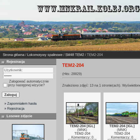
Strona główna
/
Lokomotywy spalinowe
/
SM48 TEM2
/ TEM2-204
Rejestracja
TEM2-204
(Hits: 28829)
Zalogować automatycznie
przy następnej wizycie?
Znaleziono zdjęć: 13 na 1 stronie(ach). Wyświetlone
» Zapomniałem hasła
» Rejestracja
Losowe zdjęcie
TEM2-204 [IGL]
TEM2-204 [IGL]
(
MNK
)
(
MNK
)
TEM2-204
TEM2-204
Komentarzy: 0
Komentarzy: 0