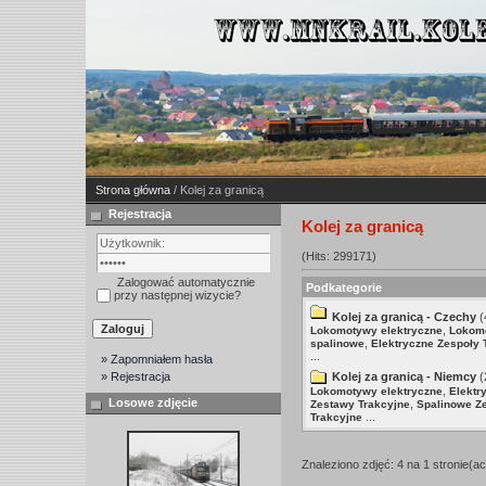
Strona główna
/ Kolej za granicą
Rejestracja
Kolej za granicą
(Hits: 299171)
Zalogować automatycznie
Podkategorie
przy następnej wizycie?
Kolej za granicą - Czechy
(
,
Lokomotywy elektryczne
Lokom
,
spalinowe
Elektryczne Zespoły 
...
» Zapomniałem hasła
» Rejestracja
Kolej za granicą - Niemcy
(
,
Lokomotywy elektryczne
Elektr
Losowe zdjęcie
,
Zestawy Trakcyjne
Spalinowe Z
...
Trakcyjne
Znaleziono zdjęć: 4 na 1 stronie(ac