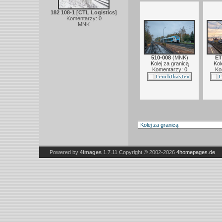
182 108-1 [CTL Logistics]
Komentarzy: 0
MNK
510-008
(
MNK
)
ET
Kolej za granicą
Kol
Komentarzy: 0
Ko
Powered by
4images
1.7.11
Copyright © 2002-2026
4homepages.de