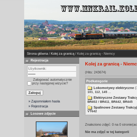
Strona główna
/
Kolej za granicą
/ Kolej za granicą - Niemcy
Rejestracja
Kolej za granicą - Niemc
(Hits: 243674)
Zalogować automatycznie
Podkategorie
przy następnej wizycie?
Lokomotywy elektryczne
(
,
,
...
101
112
145
Elektryczne Zestawy Trakc
» Zapomniałem hasła
,
,
BR402 / BR411
BR442
BR445
» Rejestracja
Spalinowe Zestawy Trakcy
VT642
Losowe zdjęcie
Znaleziono zdjęć: 0 na 0 stronie(ac
Nie ma zdjęć w tej kategorii