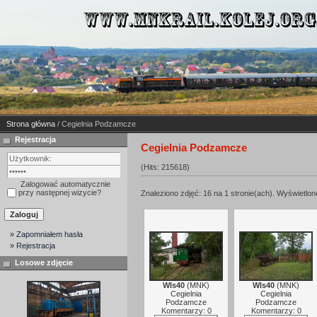
Strona główna
/ Cegielnia Podzamcze
Rejestracja
Cegielnia Podzamcze
(Hits: 215618)
Zalogować automatycznie
przy następnej wizycie?
Znaleziono zdjęć: 16 na 1 stronie(ach). Wyświetlone
» Zapomniałem hasła
» Rejestracja
Losowe zdjęcie
Wls40
(
MNK
)
Wls40
(
MNK
)
Cegielnia
Cegielnia
Podzamcze
Podzamcze
Komentarzy: 0
Komentarzy: 0